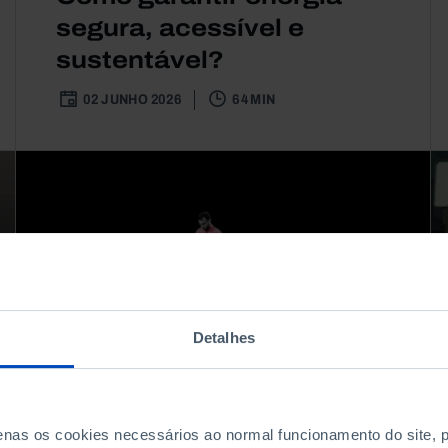
segura, acessível e
sustentável?
02 JUNHO 2026
64 MIN
Detalhes
penas os cookies necessários ao normal funcionamento do site,
ARTIGO
EDUCAÇÃO
ECONOMIA