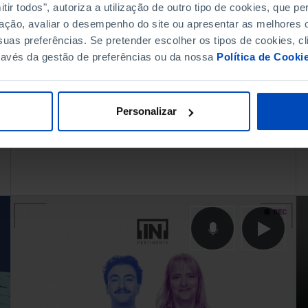
ir todos", autoriza a utilização de outro tipo de cookies, que 
Ensino superior e
ação, avaliar o desempenho do site ou apresentar as melhores o
uas preferências. Se pretender escolher os tipos de cookies, cl
emprego jovem em
ravés da gestão de preferências ou da nossa
Política de Cooki
Portugal
14 MAIO 2026
4 MIN
Personalizar