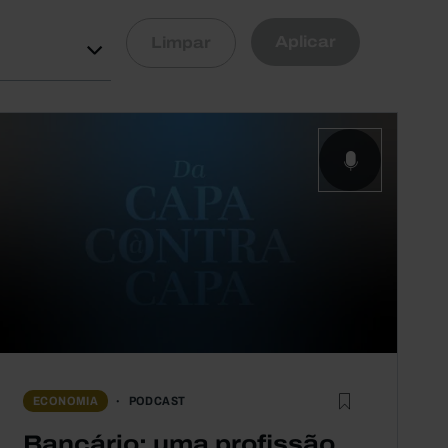
Aplicar
Limpar
PODCAST
ECONOMIA
Bancário: uma profissão