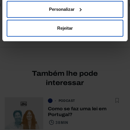
Comprar
Personalizar
Rejeitar
Ver todos
Também lhe pode
interessar
PODCAST
Como se faz uma lei em
Portugal?
38 MIN