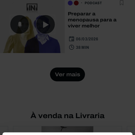
PODCAST
Preparar a
menopausa para a
viver melhor
06/03/2026
38 MIN
Ver mais
À venda na Livraria