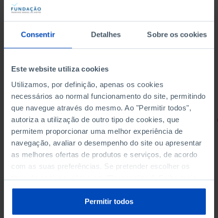
Consentir
Detalhes
Sobre os cookies
Este website utiliza cookies
Utilizamos, por definição, apenas os cookies
necessários ao normal funcionamento do site, permitindo
que navegue através do mesmo. Ao "Permitir todos",
autoriza a utilização de outro tipo de cookies, que
RETRATOS
permitem proporcionar uma melhor experiência de
Promessas do Futebol
navegação, avaliar o desempenho do site ou apresentar
as melhores ofertas de produtos e serviços, de acordo
com as suas preferências. Se pretender escolher os
tipos de cookies, clique em "Personalizar". Saiba mais
sobre cookies através da gestão de preferências ou da
4,50 €
5,00 €
-10%
nossa
Política de Cookies
.
Permitir todos