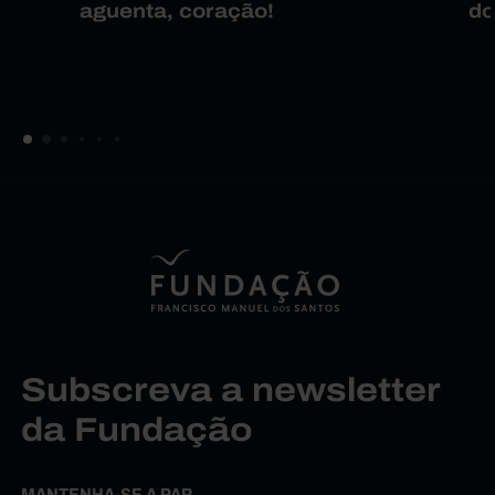
aguenta, coração!
do
Subscreva a newsletter
da Fundação
MANTENHA-SE A PAR