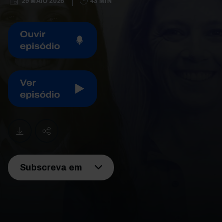
29 MAIO 2026
43 MIN
Ouvir
episódio
Ver
episódio
Subscreva em