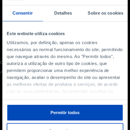
novas terapêuticas que estão a transformar o
tratamento do Alzheimer, a doença
Consentir
Detalhes
Sobre os cookies
neurodegenerativa mais comum.
Para saber como proteger a saúde cerebral não
perca este episódio [IN]Pertinente.
Este website utiliza cookies
Utilizamos, por definição, apenas os cookies
necessários ao normal funcionamento do site, permitindo
que navegue através do mesmo. Ao "Permitir todos",
Como avalia este conteúdo?
autoriza a utilização de outro tipo de cookies, que
permitem proporcionar uma melhor experiência de
A sua opinião é importante.
navegação, avaliar o desempenho do site ou apresentar
as melhores ofertas de produtos e serviços, de acordo
com as suas preferências. Se pretender escolher os
tipos de cookies, clique em "Personalizar". Saiba mais
sobre cookies através da gestão de preferências ou da
nossa
Política de Cookies
.
Permitir todos