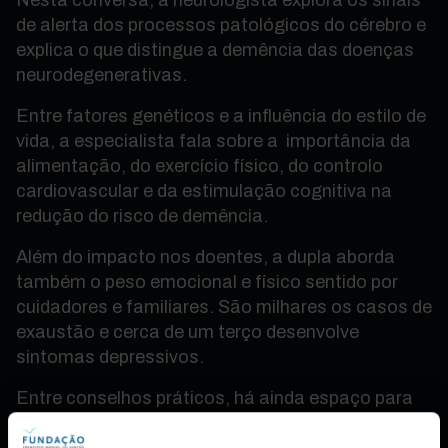
Nesta conversa, a neurologista explora os sinais
de alerta dos processos patológicos do cérebro e
explica o que distingue a demência das doenças
neurodegenerativas.
Entre fatores genéticos e a influência do estilo de
vida, a especialista fala sobre a importância da
alimentação, do exercício físico, do controlo
cardiovascular e da estimulação cognitiva na
redução do risco de demência.
Além do impacto nos doentes, a dupla aborda
também o peso emocional e físico sentido por
cuidadores e familiares. São milhares os casos de
exaustão e cerca de um terço desenvolve
sintomas depressivos.
Entre conselhos práticos, há ainda espaço para
revelar os avanços científicos mais recentes e as