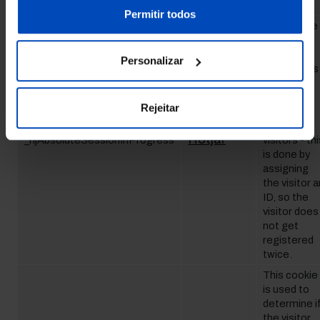
visit.
nossa
Política de Cookies
.
Permitir todos
This cookie
is used to
count how
Personalizar
many times
a website
has been
Rejeitar
visited by
different
Hotjar
_hjAbsoluteSessionInProgress
visitors - th
is done by
assigning
the visitor a
ID, so the
visitor does
not get
registered
twice.
This cookie
is used to
determine i
the visitor