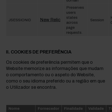
domain
Preserves
users
states
New Relic
JSESSIONID
Session
across
page
requests.
II. COOKIES DE PREFERÊNCIA
Os cookies de preferência permitem que o
Website memorize as informações que mudam
o comportamento ou o aspeto do Website,
como o seu idioma preferido ou a região em que
o Utilizador se encontra.
Nome
Fornecedor
Finalidade
Validade
T