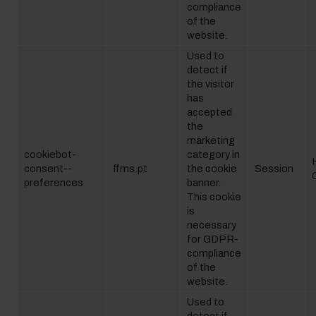
compliance
of the
website.
Used to
detect if
the visitor
has
accepted
the
marketing
cookiebot-
category in
consent--
ffms.pt
the cookie
Session
preferences
banner.
This cookie
is
necessary
for GDPR-
compliance
of the
website.
Used to