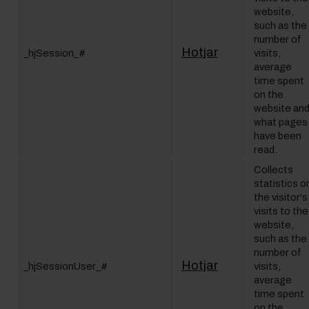
website,
such as the
number of
Hotjar
_hjSession_#
visits,
average
time spent
on the
website an
what pages
have been
read.
Collects
statistics o
the visitor's
visits to the
website,
such as the
number of
Hotjar
_hjSessionUser_#
visits,
average
time spent
on the