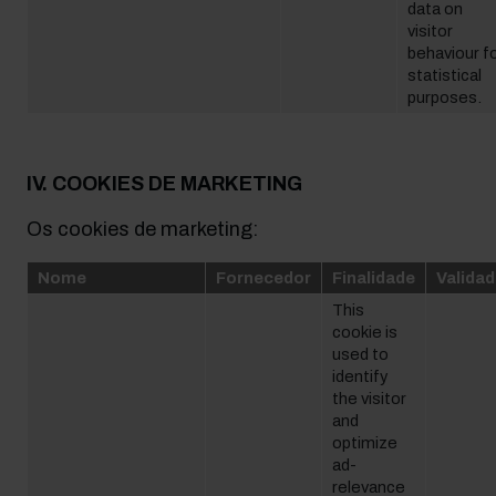
data on
visitor
behaviour f
statistical
purposes.
IV. COOKIES DE MARKETING
Os cookies de marketing:
Nome
Fornecedor
Finalidade
Valida
This
cookie is
used to
identify
the visitor
and
optimize
ad-
relevance