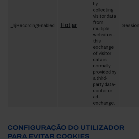
by
collecting
visitor data
from
Hotjar
_hjRecordingEnabled
Sessio
multiple
websites –
this
exchange
of visitor
data is
normally
provided by
a third-
party data-
center or
ad-
exchange.
CONFIGURAÇÃO DO UTILIZADOR
PARA EVITAR COOKIES