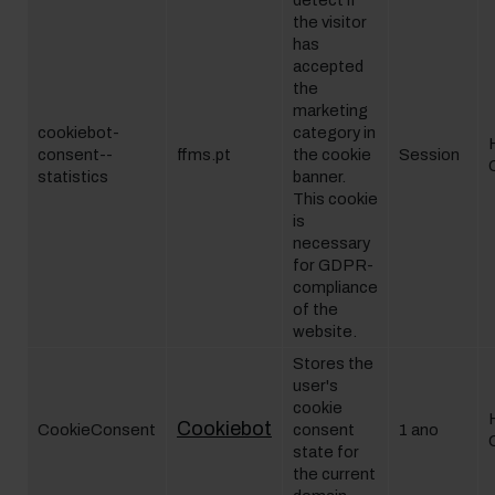
detect if
the visitor
has
accepted
the
marketing
cookiebot-
category in
consent--
ffms.pt
the cookie
Session
statistics
banner.
This cookie
is
necessary
for GDPR-
compliance
of the
website.
Stores the
user's
cookie
Cookiebot
CookieConsent
consent
1 ano
state for
the current