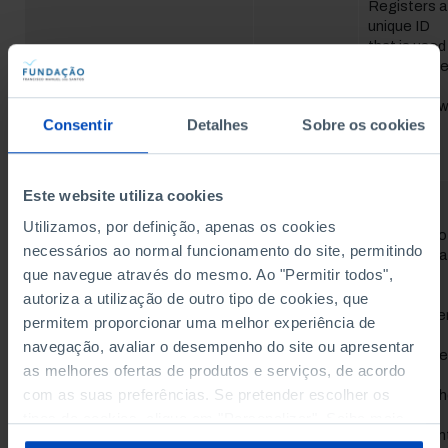
Registers a
unique ID
that is used
to generat
Google
_ga
statistical
data on ho
Consentir
Detalhes
Sobre os cookies
the visitor
uses the
website.
Este website utiliza cookies
Used by
Google
Utilizamos, por definição, apenas os cookies
Analytics to
necessários ao normal funcionamento do site, permitindo
collect data
que navegue através do mesmo. Ao "Permitir todos",
on the
number of
autoriza a utilização de outro tipo de cookies, que
times a use
Google
permitem proporcionar uma melhor experiência de
_ga_#
has visited
navegação, avaliar o desempenho do site ou apresentar
the website
as melhores ofertas de produtos e serviços, de acordo
as well as
com as suas preferências. Se pretender escolher os
dates for t
first and
tipos de cookies, clique em "Personalizar". Saiba mais
most recen
sobre cookies através da gestão de preferências ou da