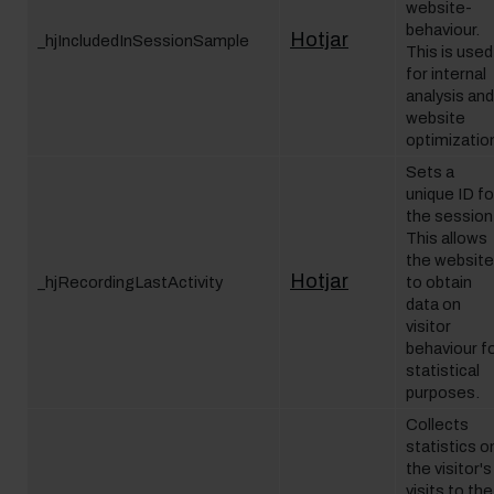
website-
behaviour.
Hotjar
_hjIncludedInSessionSample
This is used
for internal
analysis and
website
optimizatio
Sets a
unique ID fo
the session
This allows
the website
Hotjar
_hjRecordingLastActivity
to obtain
data on
visitor
behaviour f
statistical
purposes.
Collects
statistics o
the visitor's
visits to the