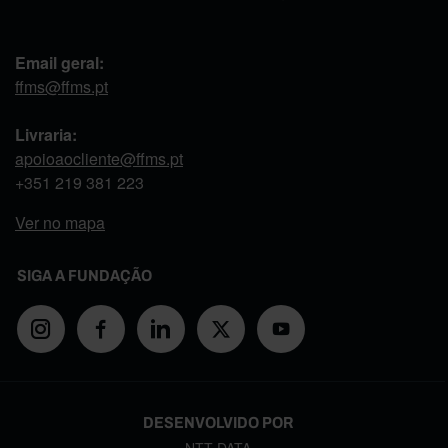
Email geral:
ffms@ffms.pt
Livraria:
apoioaocliente@ffms.pt
+351
219 381 223
Ver no mapa
SIGA A FUNDAÇÃO
DESENVOLVIDO POR
NTT DATA