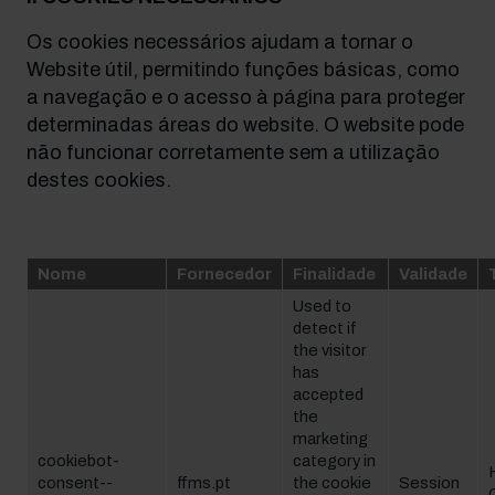
Os cookies necessários ajudam a tornar o
Website útil, permitindo funções básicas, como
a navegação e o acesso à página para proteger
determinadas áreas do website. O website pode
não funcionar corretamente sem a utilização
destes cookies.
Nome
Fornecedor
Finalidade
Validade
Used to
detect if
the visitor
has
accepted
the
marketing
cookiebot-
category in
consent--
ffms.pt
the cookie
Session