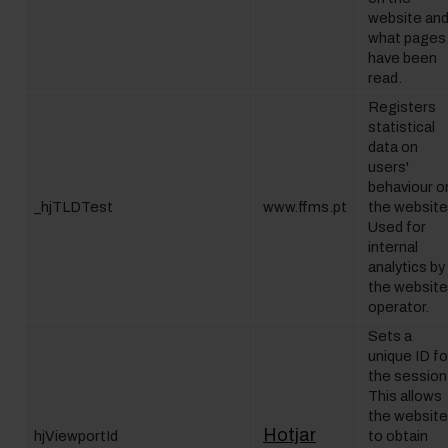
website an
what pages
have been
read.
Registers
statistical
data on
users'
behaviour o
_hjTLDTest
www.ffms.pt
the website
Used for
internal
analytics by
the website
operator.
Sets a
unique ID fo
the session
This allows
the website
Hotjar
hjViewportId
to obtain