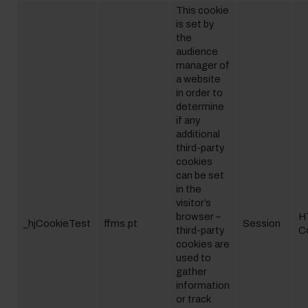
This cookie
is set by
the
audience
manager of
a website
in order to
determine
if any
additional
third-party
cookies
can be set
in the
visitor’s
browser –
H
_hjCookieTest
ffms.pt
Session
third-party
C
cookies are
used to
gather
information
or track