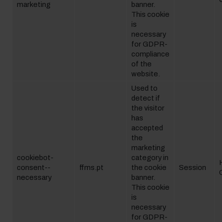
marketing
banner.
This cookie
is
necessary
for GDPR-
compliance
of the
website.
Used to
detect if
the visitor
has
accepted
the
marketing
cookiebot-
category in
consent--
ffms.pt
the cookie
Session
necessary
banner.
This cookie
is
necessary
for GDPR-