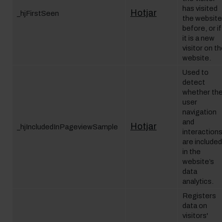
has visited
Hotjar
_hjFirstSeen
the website
before, or if
it is a new
visitor on t
website.
Used to
detect
whether th
user
navigation
and
Hotjar
_hjIncludedInPageviewSample
interaction
are included
in the
website’s
data
analytics.
Registers
data on
visitors'