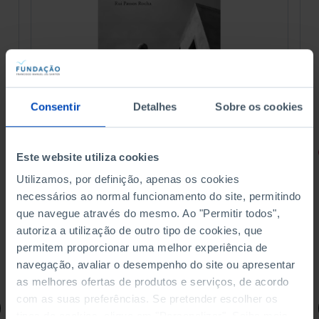
Consentir
Detalhes
Sobre os cookies
RETRATOS
Este website utiliza cookies
Utilizamos, por definição, apenas os cookies
Promessas do Futebol
necessários ao normal funcionamento do site, permitindo
que navegue através do mesmo. Ao "Permitir todos",
autoriza a utilização de outro tipo de cookies, que
permitem proporcionar uma melhor experiência de
navegação, avaliar o desempenho do site ou apresentar
4,50 €
5,00 €
-10%
as melhores ofertas de produtos e serviços, de acordo
com as suas preferências. Se pretender escolher os
Comprar
tipos de cookies, clique em "Personalizar". Saiba mais