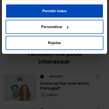
sobre cookies através da gestão de preferências ou da
nossa
Política de Cookies
.
Permitir todos
Ver todos
Personalizar
Rejeitar
Também lhe pode
interessar
PODCAST
Como se faz uma lei em
Portugal?
38 MIN