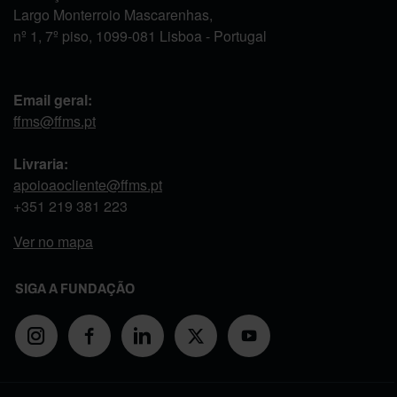
Largo Monterroio Mascarenhas,
nº 1, 7º piso, 1099-081 Lisboa - Portugal
Email geral:
ffms@ffms.pt
Livraria:
apoioaocliente@ffms.pt
+351
219 381 223
Ver no mapa
SIGA A FUNDAÇÃO