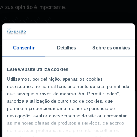
A sua opinião é importante.
Consentir
Detalhes
Sobre os cookies
Também lhe pode
Este website utiliza cookies
Utilizamos, por definição, apenas os cookies
interessar
necessários ao normal funcionamento do site, permitindo
que navegue através do mesmo. Ao "Permitir todos",
autoriza a utilização de outro tipo de cookies, que
permitem proporcionar uma melhor experiência de
navegação, avaliar o desempenho do site ou apresentar
as melhores ofertas de produtos e serviços, de acordo
com as suas preferências. Se pretender escolher os