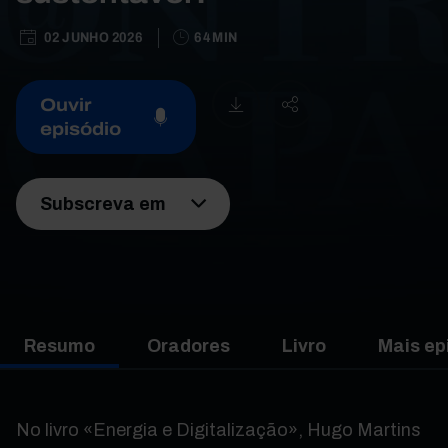
02 JUNHO 2026
64 MIN
Ouvir
episódio
Subscreva em
Resumo
Oradores
Livro
Mais ep
No livro «Energia e Digitalização», Hugo Martins