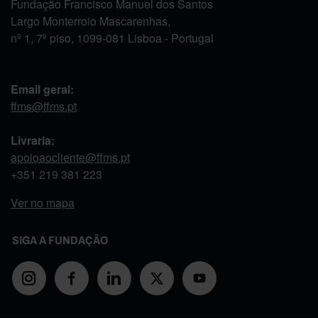
Fundação Francisco Manuel dos Santos
Largo Monterroio Mascarenhas,
nº 1, 7º piso, 1099-081 Lisboa - Portugal
Email geral:
ffms@ffms.pt
Livraria:
apoioaocliente@ffms.pt
+351
219 381 223
Ver no mapa
SIGA A FUNDAÇÃO