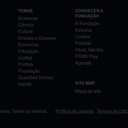
TEMAS
CONHECER A
FUNDAÇÃO
Ambiente
A Fundação
Ciência
Estudos
Cultura
Livraria
Direitos e Deveres
Pordata
Economia
Atual_Mentes
Educação
FFMS Play
Justiça
Agenda
Política
População
Questões Sociais
Saúde
SITE MAP
Mapa do site
tos. Todos os direitos
Política de cookies
Termos de Util
FOOTER MENU