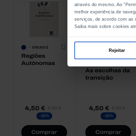
através do mesmo. Ao "Permit
melhor experiência de naveg
serviços, de acordo com as s
Saiba mais sobre cookies at
ENSAIOS
ENSAIOS
Rejeitar
Regiões
Energia e
Autónomas
Digitalização,
As escolhas da
transição
4,50 €
4,50 €
5,00 €
5,00 €
-10%
-10%
Comprar
Comprar