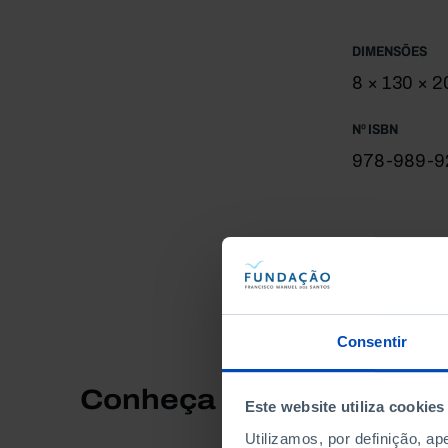
ultrapassar
acelerada.
DIMENSÕES
8 × 130 × 
Nº ISBN
978-989-9
Consentir
Conheça também
Este website utiliza cookies
Utilizamos, por definição, a