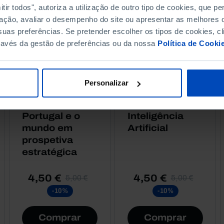
ir todos", autoriza a utilização de outro tipo de cookies, que 
ação, avaliar o desempenho do site ou apresentar as melhores o
uas preferências. Se pretender escolher os tipos de cookies, cl
ravés da gestão de preferências ou da nossa
Política de Cooki
ENSAIOS
ENSAIOS
Personalizar
Pensar o
Economia,
Futuro,
Inovação e
Portugal e o
Inteligência
mundo em
Artificial
prospetiva
estratégica
4,50 €
4,50 €
5,00 €
5,00 €
-10%
-10%
Comprar
Comprar