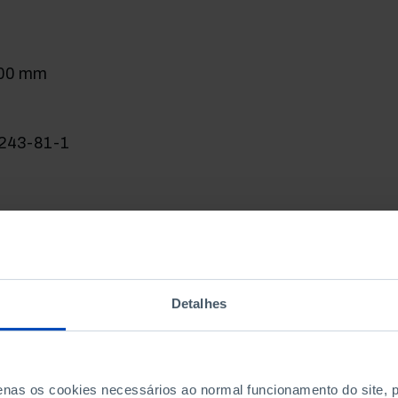
 a retórica política e a participar nas escolhas desta
200 mm
243-81-1
Detalhes
penas os cookies necessários ao normal funcionamento do site,