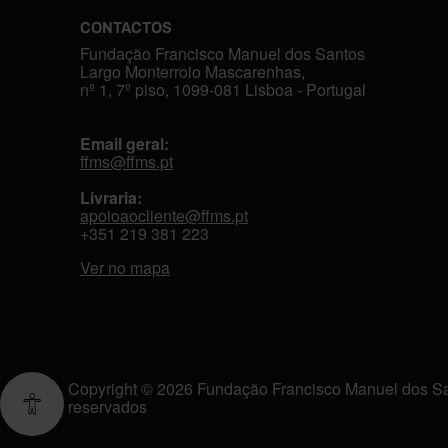
CONTACTOS
Fundação Francisco Manuel dos Santos
Largo Monterroio Mascarenhas,
nº 1, 7º piso, 1099-081 Lisboa - Portugal
Email geral:
ffms@ffms.pt
Livraria:
apoioaocliente@ffms.pt
+351
219 381 223
Ver no mapa
Copyright © 2026 Fundação Francisco Manuel dos San
reservados