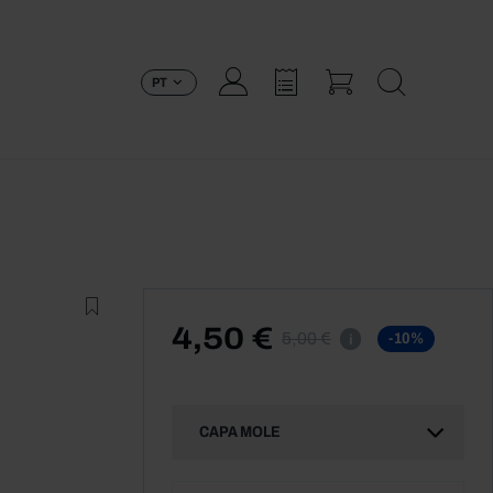
PT
4,50 €
5,00 €
-10%
i
CAPA MOLE