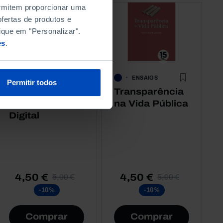
permitem proporcionar uma
fertas de produtos e
ique em "Personalizar".
es
.
ENSAIOS
ENSAIOS
Permitir todos
Crianças e
Transparência
Bem-Estar
na Vida Pública
Digital
4,50 €
4,50 €
5,00 €
5,00 €
-10%
-10%
Comprar
Comprar