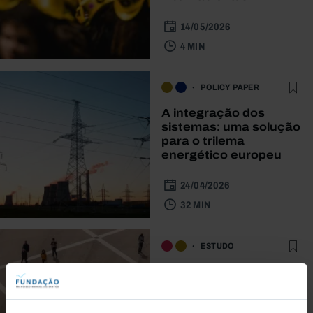
14/05/2026
4 MIN
POLICY PAPER
A integração dos
sistemas: uma solução
para o trilema
energético europeu
24/04/2026
32 MIN
ESTUDO
Portugal Desigual | Um
retrato das
desigualdades de