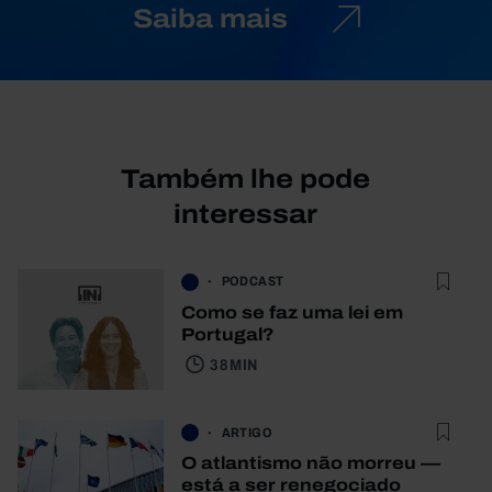
Saiba mais
Também lhe pode
interessar
PODCAST
Como se faz uma lei em
Portugal?
38 MIN
ARTIGO
O atlantismo não morreu —
está a ser renegociado