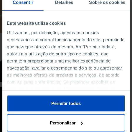
rendimentos e da
Consentir
Detalhes
Sobre os cookies
pobreza no país
29/12/2025
Este website utiliza cookies
9 MIN
Utilizamos, por definição, apenas os cookies
necessários ao normal funcionamento do site, permitindo
BARÓMETRO
que navegue através do mesmo. Ao "Permitir todos",
autoriza a utilização de outro tipo de cookies, que
Barómetro do Turismo
permitem proporcionar uma melhor experiência de
navegação, avaliar o desempenho do site ou apresentar
12/11/2025
as melhores ofertas de produtos e serviços, de acordo
31 MIN
com as suas preferências. Se pretender escolher os
tipos de cookies, clique em "Personalizar". Saiba mais
POLICY PAPER
sobre cookies através da gestão de preferências ou da
nossa
Política de Cookies
.
Permitir todos
O papel do setor
energético na guerra
da Ucrânia
Personalizar
29/10/2025