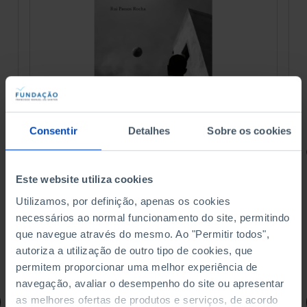
Consentir
Detalhes
Sobre os cookies
RETRATOS
Promessas do Futebol
Este website utiliza cookies
Utilizamos, por definição, apenas os cookies
necessários ao normal funcionamento do site, permitindo
que navegue através do mesmo. Ao "Permitir todos",
autoriza a utilização de outro tipo de cookies, que
4,50 €
5,00 €
-10%
permitem proporcionar uma melhor experiência de
navegação, avaliar o desempenho do site ou apresentar
as melhores ofertas de produtos e serviços, de acordo
Comprar