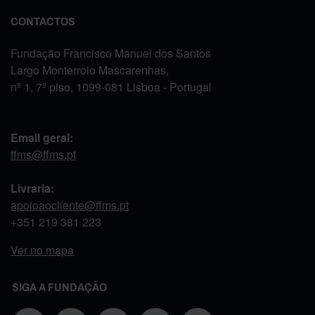
CONTACTOS
Fundação Francisco Manuel dos Santos
Largo Monterroio Mascarenhas,
nº 1, 7º piso, 1099-081 Lisboa - Portugal
Email geral:
ffms@ffms.pt
Livraria:
apoioaocliente@ffms.pt
+351
219 381 223
Ver no mapa
SIGA A FUNDAÇÃO