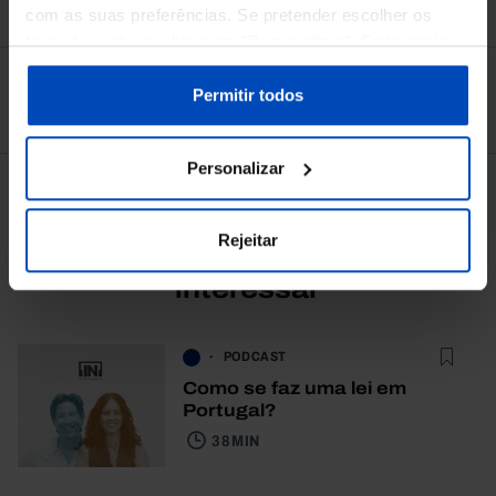
com as suas preferências. Se pretender escolher os
tipos de cookies, clique em "Personalizar". Saiba mais
sobre cookies através da gestão de preferências ou da
nossa
Política de Cookies
.
Permitir todos
Ver todos
Personalizar
Rejeitar
Também lhe pode
interessar
PODCAST
Como se faz uma lei em
Portugal?
38 MIN