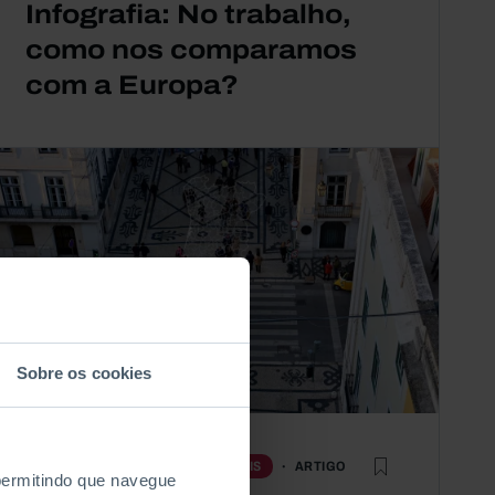
Infografia: No trabalho,
como nos comparamos
com a Europa?
Sobre os cookies
ARTIGO
ECONOMIA
QUESTÕES SOCIAIS
 permitindo que navegue