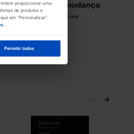
permitem proporcionar uma
Municípios em mudança
fertas de produtos e
12 SETEMBRO 2025
5 MIN
ique em "Personalizar".
es
.
Permitir todos