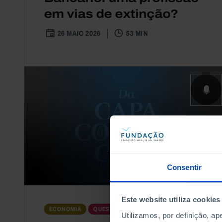
em vias de extinção?
26 MAIO 2026
53 MIN
Consentir
Este website utiliza cookies
PODCAST
ECONOMIA
QUESTÕES SOCIAIS
Utilizamos, por definição, a