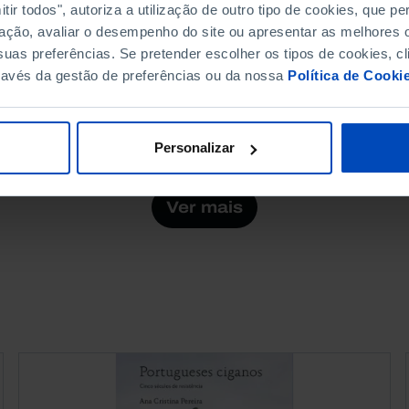
ir todos", autoriza a utilização de outro tipo de cookies, que 
Os novos tempos no
ação, avaliar o desempenho do site ou apresentar as melhores o
trabalho: muito mais do
uas preferências. Se pretender escolher os tipos de cookies, cl
que um salário?
ravés da gestão de preferências ou da nossa
Política de Cooki
09 DEZEMBRO 2025
63 MIN
Personalizar
Ver mais