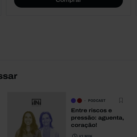
Comprar
ssar
PODCAST
Entre riscos e
pressão: aguenta,
coração!
43 MIN