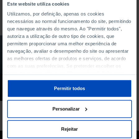
Este website utiliza cookies
Utilizamos, por definição, apenas os cookies
Para pesquisar uma expressão coloque-a entre aspas
necessários ao normal funcionamento do site, permitindo
que navegue através do mesmo. Ao "Permitir todos",
autoriza a utilização de outro tipo de cookies, que
PODCAST
permitem proporcionar uma melhor experiência de
navegação, avaliar o desempenho do site ou apresentar
Como garantir
as melhores ofertas de produtos e serviços, de acordo
energia segura,
com as suas preferências. Se pretender escolher os
acessível e
sustentável?
tipos de cookies, clique em "Personalizar". Saiba mais
sobre cookies através da gestão de preferências ou da
02/06/2026
nossa
Política de Cookies
.
Permitir todos
64 MIN
Personalizar
Rejeitar