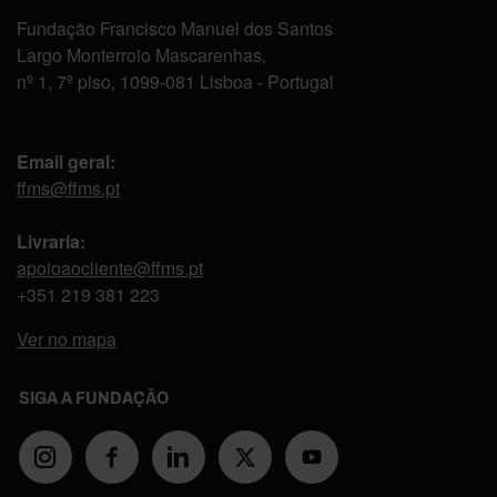
Fundação Francisco Manuel dos Santos
Largo Monterroio Mascarenhas,
nº 1, 7º piso, 1099-081 Lisboa - Portugal
Email geral:
ffms@ffms.pt
Livraria:
apoioaocliente@ffms.pt
+351
219 381 223
Ver no mapa
SIGA A FUNDAÇÃO