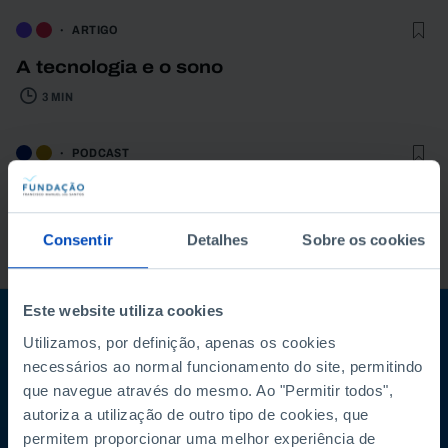
ARTIGO
A tecnologia e o sono
3 MIN
PODCAST
O que fazer para ganhar mais
competitividade em Portugal e na Europa?
Consentir
Detalhes
Sobre os cookies
61 MIN
Este website utiliza cookies
Subscreva a newsletter da Fundação
Utilizamos, por definição, apenas os cookies
necessários ao normal funcionamento do site, permitindo
Mantenha-se a par
que navegue através do mesmo. Ao "Permitir todos",
autoriza a utilização de outro tipo de cookies, que
permitem proporcionar uma melhor experiência de