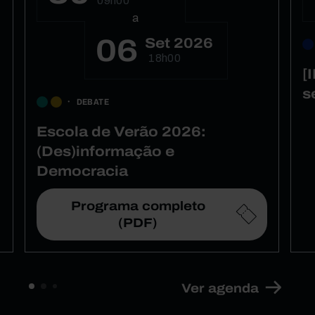
09h00
a
06
Set 2026
18h00
[
s
DEBATE
Escola de Verão 2026:
(Des)informação e
Democracia
Programa completo
(PDF)
Ver agenda