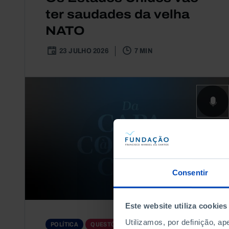
ter saudades da velha
NATO
23 JULHO 2026
7 MIN
Consentir
Este website utiliza cookies
Utilizamos, por definição, a
PODCAST
POLÍTICA
QUESTÕES SOCIAIS