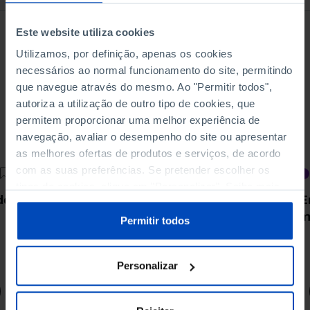
Este website utiliza cookies
Utilizamos, por definição, apenas os cookies
necessários ao normal funcionamento do site, permitindo
que navegue através do mesmo. Ao "Permitir todos",
autoriza a utilização de outro tipo de cookies, que
permitem proporcionar uma melhor experiência de
navegação, avaliar o desempenho do site ou apresentar
as melhores ofertas de produtos e serviços, de acordo
com as suas preferências. Se pretender escolher os
OUTRAS EDIÇÕES
tipos de cookies, clique em "Personalizar". Saiba mais
de
Riso, humor e... matemática
E
sobre cookies através da gestão de preferências ou da
m
nossa
Política de Cookies
.
Permitir todos
9,00 €
10,00 €
-10%
Personalizar
Comprar