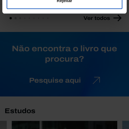
Rejeitar
Ver todos
Não encontra o livro que
procura?
Pesquise aqui
Estudos