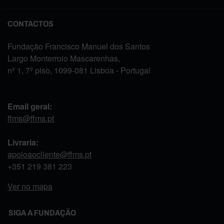
CONTACTOS
Fundação Francisco Manuel dos Santos
Largo Monterroio Mascarenhas,
nº 1, 7º piso, 1099-081 Lisboa - Portugal
Email geral:
ffms@ffms.pt
Livraria:
apoioaocliente@ffms.pt
+351
219 381 223
Ver no mapa
SIGA A FUNDAÇÃO