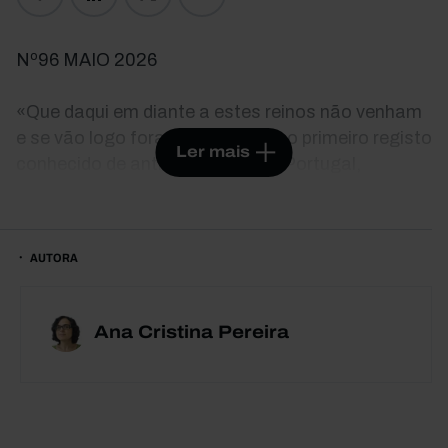
Nº96 MAIO 2026
«Que daqui em diante a estes reinos não venham
e se vão logo fora deles», lê-se no primeiro registo
Ler mais
conhecido de anticiganismo em Portugal,
assinado em 1509 por D. Manuel I. Seguiram-se
séculos de repressão e resistência. Hoje, estima-
se, há mais de 70 mil portugueses ciganos.
AUTORA
Muitos são pobres. Poucos escapam à
discriminação e ao discurso de ódio. Mas, nas
últimas décadas, esta população, complexa e
Ana Cristina Pereira
plural, foi encontrando outras condições para
existir.
Aqui se retrata o passado e o presente desta