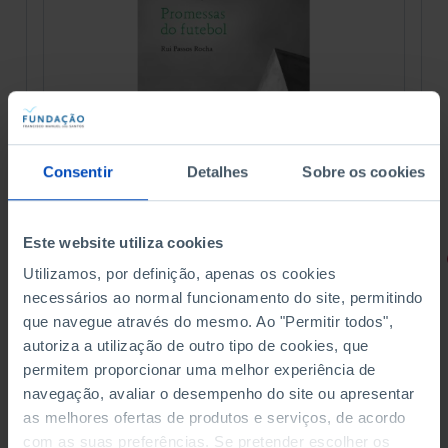
Consentir
Detalhes
Sobre os cookies
Este website utiliza cookies
RETRATOS
Utilizamos, por definição, apenas os cookies
Promessas do Futebol
necessários ao normal funcionamento do site, permitindo
que navegue através do mesmo. Ao "Permitir todos",
autoriza a utilização de outro tipo de cookies, que
permitem proporcionar uma melhor experiência de
navegação, avaliar o desempenho do site ou apresentar
as melhores ofertas de produtos e serviços, de acordo
4,50 €
5,00 €
-10%
com as suas preferências. Se pretender escolher os