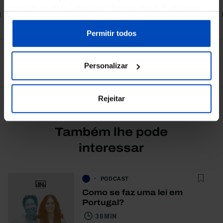
tipos de cookies, clique em "Personalizar". Saiba mais
Comprar
sobre cookies através da gestão de preferências ou da
nossa
Política de Cookies
.
Permitir todos
Ver todos
Personalizar
Rejeitar
Também lhe pode
interessar
PODCAST
Como se faz uma lei em
Portugal?
38 MIN