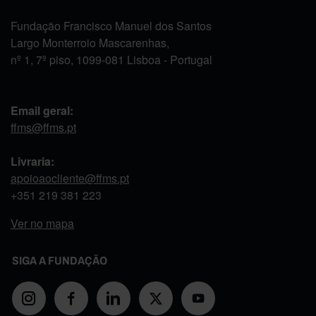
Fundação Francisco Manuel dos Santos
Largo Monterroio Mascarenhas,
nº 1, 7º piso, 1099-081 Lisboa - Portugal
Email geral:
ffms@ffms.pt
Livraria:
apoioaocliente@ffms.pt
+351
219 381 223
Ver no mapa
SIGA A FUNDAÇÃO