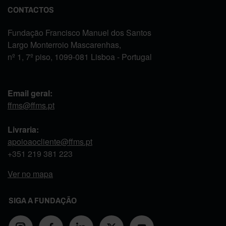
CONTACTOS
Fundação Francisco Manuel dos Santos
Largo Monterroio Mascarenhas,
nº 1, 7º piso, 1099-081 Lisboa - Portugal
Email geral:
ffms@ffms.pt
Livraria:
apoioaocliente@ffms.pt
+351
219 381 223
Ver no mapa
SIGA A FUNDAÇÃO