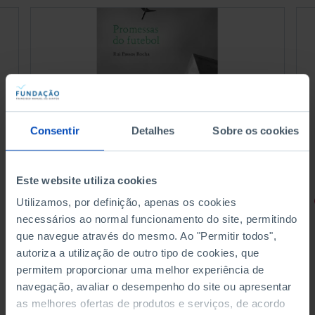
Consentir
Detalhes
Sobre os cookies
Este website utiliza cookies
RETRATOS
Utilizamos, por definição, apenas os cookies
necessários ao normal funcionamento do site, permitindo
Promessas do Futebol
que navegue através do mesmo. Ao "Permitir todos",
autoriza a utilização de outro tipo de cookies, que
permitem proporcionar uma melhor experiência de
navegação, avaliar o desempenho do site ou apresentar
as melhores ofertas de produtos e serviços, de acordo