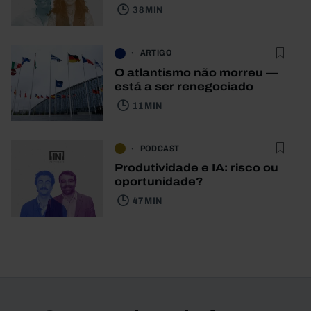
38 MIN
ARTIGO
O atlantismo não morreu —
está a ser renegociado
11 MIN
PODCAST
Produtividade e IA: risco ou
oportunidade?
47 MIN