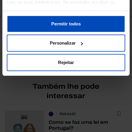
4,50 €
5,00 €
-10%
com as suas preferências. Se pretender escolher os
tipos de cookies, clique em "Personalizar". Saiba mais
Comprar
sobre cookies através da gestão de preferências ou da
nossa
Política de Cookies
.
Permitir todos
Personalizar
Ver todos
Rejeitar
Também lhe pode
interessar
PODCAST
Como se faz uma lei em
Portugal?