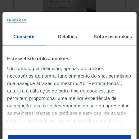
Consentir
Detalhes
Sobre os cookies
Este website utiliza cookies
Utilizamos, por definição, apenas os cookies
RETRATOS
necessários ao normal funcionamento do site, permitindo
que navegue através do mesmo. Ao "Permitir todos",
Promessas do Futebol
autoriza a utilização de outro tipo de cookies, que
permitem proporcionar uma melhor experiência de
navegação, avaliar o desempenho do site ou apresentar
as melhores ofertas de produtos e serviços, de acordo
com as suas preferências. Se pretender escolher os
4,50 €
5,00 €
-10%
tipos de cookies, clique em "Personalizar". Saiba mais
sobre cookies através da gestão de preferências ou da