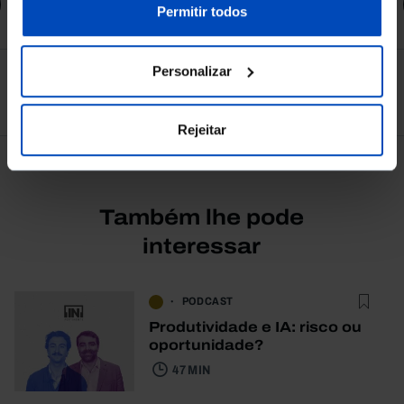
Comprar
nossa
Política de Cookies
.
Permitir todos
Personalizar
Ver todos
Rejeitar
Também lhe pode
interessar
PODCAST
Produtividade e IA: risco ou
oportunidade?
47 MIN