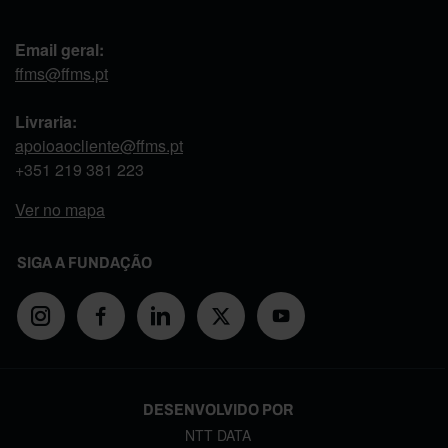
Email geral:
ffms@ffms.pt
Livraria:
apoioaocliente@ffms.pt
+351
219 381 223
Ver no mapa
SIGA A FUNDAÇÃO
DESENVOLVIDO POR
NTT DATA