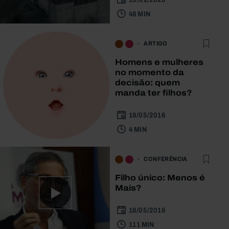
48 MIN
ARTIGO
Homens e mulheres
no momento da
decisão: quem
manda ter filhos?
19/05/2016
4 MIN
CONFERÊNCIA
Filho único: Menos é
Mais?
18/05/2016
111 MIN