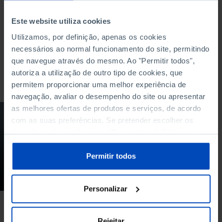
O QUE PROCURA?
Este website utiliza cookies
Utilizamos, por definição, apenas os cookies
necessários ao normal funcionamento do site, permitindo
que navegue através do mesmo. Ao "Permitir todos",
autoriza a utilização de outro tipo de cookies, que
Para pesquisar uma expressão coloque-a entre aspas
permitem proporcionar uma melhor experiência de
navegação, avaliar o desempenho do site ou apresentar
as melhores ofertas de produtos e serviços, de acordo
PODCAST
com as suas preferências. Se pretender escolher os
O que está a mudar
tipos de cookies, clique em "Personalizar". Saiba mais
na defesa da Europa?
sobre cookies através da gestão de preferências ou da
nossa
Política de Cookies
.
Permitir todos
07/07/2026
73 MIN
Personalizar
Rejeitar