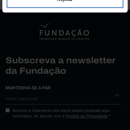
Subscreva a newsletter
da Fundação
MANTENHA-SE A PAR
Autorizo o tratamento dos meus dados pessoais aqui
fornecidos, de acordo com a
Política de Privacidade
.*