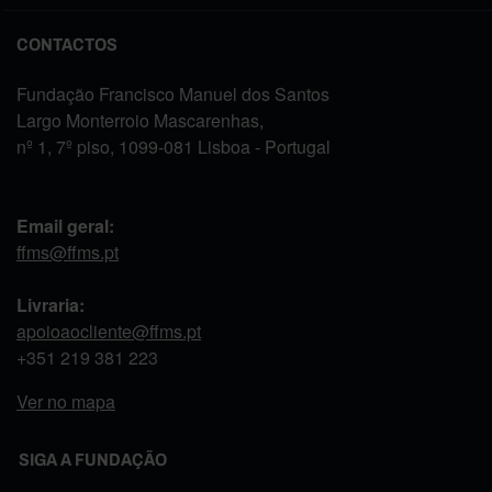
CONTACTOS
Fundação Francisco Manuel dos Santos
Largo Monterroio Mascarenhas,
nº 1, 7º piso, 1099-081 Lisboa - Portugal
Email geral:
ffms@ffms.pt
Livraria:
apoioaocliente@ffms.pt
+351
219 381 223
Ver no mapa
SIGA A FUNDAÇÃO