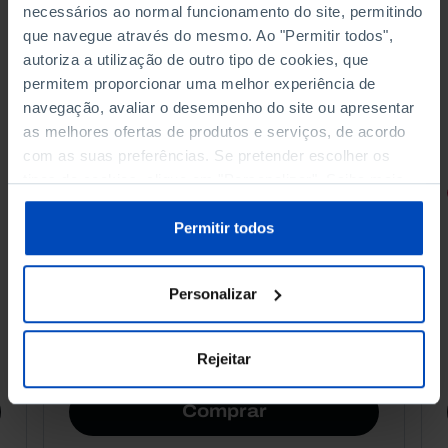
necessários ao normal funcionamento do site, permitindo
que navegue através do mesmo. Ao "Permitir todos",
autoriza a utilização de outro tipo de cookies, que
permitem proporcionar uma melhor experiência de
navegação, avaliar o desempenho do site ou apresentar
as melhores ofertas de produtos e serviços, de acordo
com as suas preferências. Se pretender escolher os
tipos de cookies, clique em "Personalizar". Saiba mais
RETRATOS
sobre cookies através da gestão de preferências ou da
nossa
Política de Cookies
.
Permitir todos
Promessas do Futebol
Personalizar
4,50 €
5,00 €
-10%
Rejeitar
Comprar