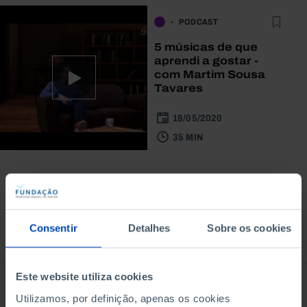
PODCAST
5 músicas de que
aprendi a gostar -
com Martim Sousa
Tavares
18/05/2020
35 MIN
Consentir
Detalhes
Sobre os cookies
À venda na Livraria
Este website utiliza cookies
Utilizamos, por definição, apenas os cookies