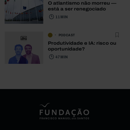
O atlantismo não morreu —
está a ser renegociado
11 MIN
PODCAST
Produtividade e IA: risco ou
oportunidade?
47 MIN