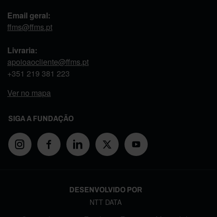
Email geral:
ffms@ffms.pt
Livraria:
apoioaocliente@ffms.pt
+351
219 381 223
Ver no mapa
SIGA A FUNDAÇÃO
DESENVOLVIDO POR
NTT DATA