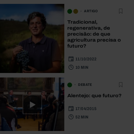
ARTIGO
Tradicional,
regenerativa, de
precisão: de que
agricultura precisa o
futuro?
11/10/2022
10 MIN
DEBATE
Alentejo: que futuro?
17/04/2015
52 MIN