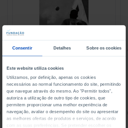
Consentir
Detalhes
Sobre os cookies
RETRATOS
Promessas do Futebol
Este website utiliza cookies
Utilizamos, por definição, apenas os cookies
necessários ao normal funcionamento do site, permitindo
que navegue através do mesmo. Ao "Permitir todos",
4,50 €
5,00 €
-10%
autoriza a utilização de outro tipo de cookies, que
permitem proporcionar uma melhor experiência de
navegação, avaliar o desempenho do site ou apresentar
Comprar
as melhores ofertas de produtos e serviços, de acordo
com as suas preferências. Se pretender escolher os