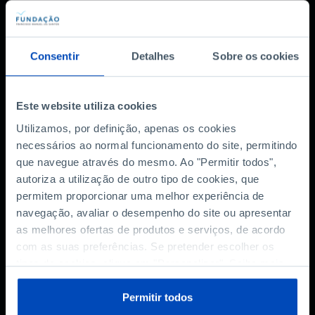
Também lhe pode interessar
Consentir
Detalhes
Sobre os cookies
DOCUMENTÁRIO
Este website utiliza cookies
A Revolução da
Utilizamos, por definição, apenas os cookies
Energia Limpa
necessários ao normal funcionamento do site, permitindo
que navegue através do mesmo. Ao "Permitir todos",
29/11/2024
autoriza a utilização de outro tipo de cookies, que
52 MIN
permitem proporcionar uma melhor experiência de
navegação, avaliar o desempenho do site ou apresentar
DOCUMENTÁRIO
as melhores ofertas de produtos e serviços, de acordo
com as suas preferências. Se pretender escolher os
Alterações climáticas:
tipos de cookies, clique em "Personalizar". Saiba mais
um futuro possível
sobre cookies através da gestão de preferências ou da
nossa
Política de Cookies
.
Permitir todos
04/02/2023