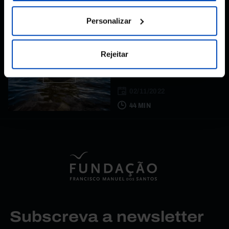
50 MIN
Personalizar
ENTREVISTA
Nathalie Seddon:
Rejeitar
Biodiversidade e
alterações climáticas
02/11/2022
44 MIN
Subscreva a newsletter