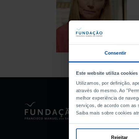
Consentir
Este website utiliza cookies
Utilizamos, por definição, a
através do mesmo. Ao "Permit
melhor experiência de naveg
serviços, de acordo com as s
Saiba mais sobre cookies at
Rejeitar