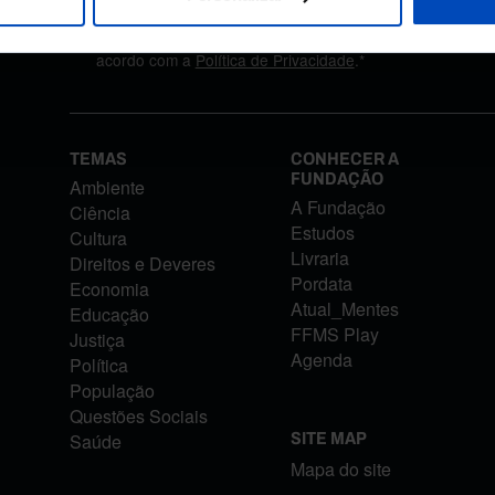
Autorizo o tratamento dos meus dados pessoais aqui for
acordo com a
Política de Privacidade
.*
TEMAS
CONHECER A
FUNDAÇÃO
Ambiente
A Fundação
Ciência
Estudos
Cultura
Livraria
Direitos e Deveres
Pordata
Economia
Atual_Mentes
Educação
FFMS Play
Justiça
Agenda
Política
População
Questões Sociais
Saúde
SITE MAP
Mapa do site