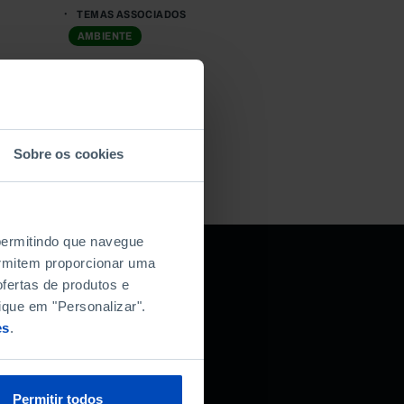
TEMAS ASSOCIADOS
AMBIENTE
Sobre os cookies
 permitindo que navegue
permitem proporcionar uma
fertas de produtos e
r da Fundação
ique em "Personalizar".
es
.
Permitir todos