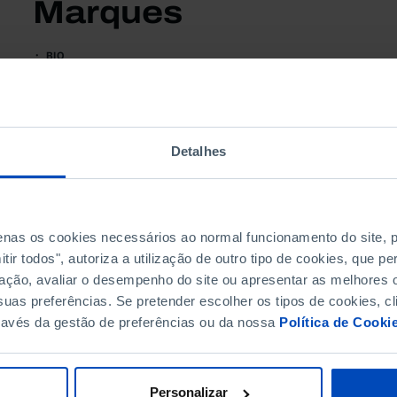
Marques
BIO
Chefe de Planta da Central Dessalinizadora de
Almería.
Participa no documentário «Onde está a água?».
Detalhes
penas os cookies necessários ao normal funcionamento do site,
ir todos", autoriza a utilização de outro tipo de cookies, que 
ação, avaliar o desempenho do site ou apresentar as melhores o
Subscreva a newslette
uas preferências. Se pretender escolher os tipos de cookies, cl
ravés da gestão de preferências ou da nossa
Política de Cooki
MANTENHA-SE A PAR
Personalizar