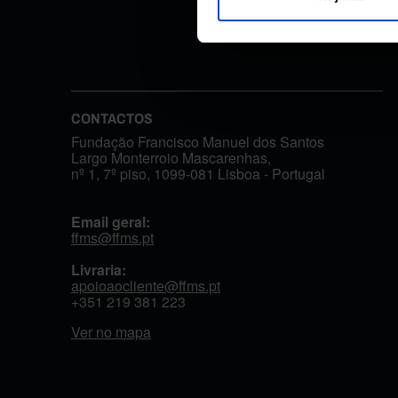
CONTACTOS
Fundação Francisco Manuel dos Santos
Largo Monterroio Mascarenhas,
nº 1, 7º piso, 1099-081 Lisboa - Portugal
Email geral:
ffms@ffms.pt
Livraria:
apoioaocliente@ffms.pt
+351
219 381 223
Ver no mapa