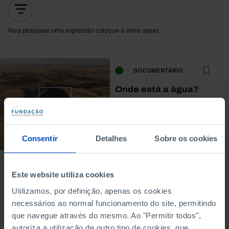
Para pesquisar uma expressão coloque-a entre aspas
DOCUMENTÁRIO
Onde está a água?
26/06/2026
58 MIN
Consentir
Detalhes
Sobre os cookies
Este website utiliza cookies
Utilizamos, por definição, apenas os cookies
necessários ao normal funcionamento do site, permitindo
À venda na Livraria
que navegue através do mesmo. Ao "Permitir todos",
autoriza a utilização de outro tipo de cookies, que