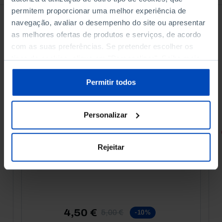
permitem proporcionar uma melhor experiência de
navegação, avaliar o desempenho do site ou apresentar
as melhores ofertas de produtos e serviços, de acordo
com as suas preferências. Se pretender escolher os
tipos de cookies, clique em "Personalizar". Saiba mais
sobre cookies através da gestão de preferências ou da
nossa
Política de Cookies
.
Permitir todos
Personalizar
RETRATOS
Rejeitar
Promessas do Futebol
4,50 €
5,00 €
-10%