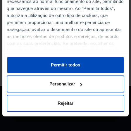
necessários ao normal funcionamento do site, permitindo
DATA DE INÍCIO
que navegue através do mesmo. Ao "Permitir todos",
autoriza a utilização de outro tipo de cookies, que
DATA DE FIM
permitem proporcionar uma melhor experiência de
navegação, avaliar o desempenho do site ou apresentar
ORDENAR POR
as melhores ofertas de produtos e serviços, de acordo
com as suas preferências. Se pretender escolher os
tipos de cookies, clique em "Personalizar". Saiba mais
sobre cookies através da gestão de preferências ou da
nossa
Política de Cookies
.
Permitir todos
Personalizar
Rejeitar