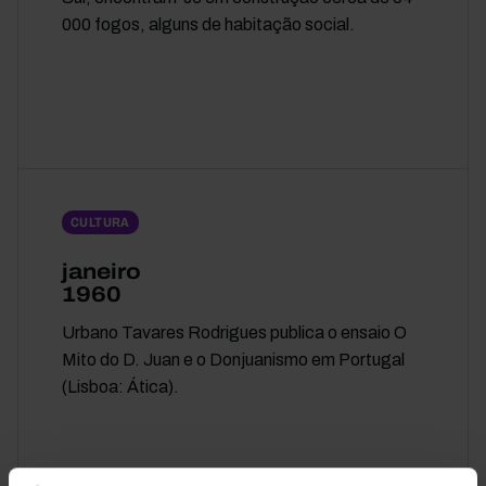
000 fogos, alguns de habitação social.
CULTURA
janeiro
1960
Urbano Tavares Rodrigues publica o ensaio O
Mito do D. Juan e o Donjuanismo em Portugal
(Lisboa: Ática).