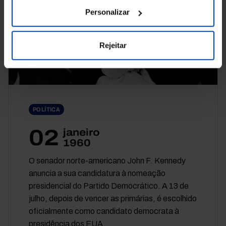
Personalizar
Rejeitar
POLÍTICA
02
janeiro
1960
O senador norte-americano John F. Kennedy
anuncia a sua candidatura à nomeação
presidencial do Partido Democrático. A 13 de
julho, depois de vencer as primárias, é escolhido
oficialmente como candidato democrata à
presidência dos EUA.