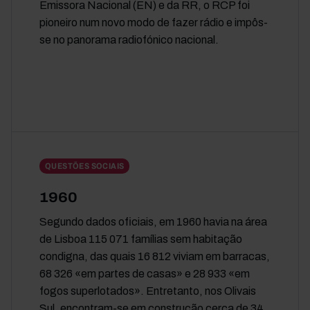
Emissora Nacional (EN) e da RR, o RCP foi
pioneiro num novo modo de fazer rádio e impôs-
se no panorama radiofónico nacional.
QUESTÕES SOCIAIS
1960
Segundo dados oficiais, em 1960 havia na área
de Lisboa 115 071 famílias sem habitação
condigna, das quais 16 812 viviam em barracas,
68 326 «em partes de casas» e 28 933 «em
fogos superlotados». Entretanto, nos Olivais
Sul, encontram-se em construção cerca de 34