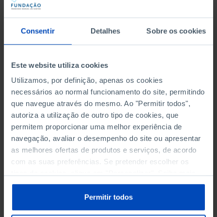
Consentir
Detalhes
Sobre os cookies
CULTURA
janeiro
Este website utiliza cookies
1960
Utilizamos, por definição, apenas os cookies
necessários ao normal funcionamento do site, permitindo
Ana Hatherley publica o livro de poemas As
que navegue através do mesmo. Ao "Permitir todos",
Aparências (Lisboa: Sociedade de Expansão
autoriza a utilização de outro tipo de cookies, que
Cultural).
permitem proporcionar uma melhor experiência de
navegação, avaliar o desempenho do site ou apresentar
as melhores ofertas de produtos e serviços, de acordo
com as suas preferências. Se pretender escolher os
tipos de cookies, clique em "Personalizar". Saiba mais
sobre cookies através da gestão de preferências ou da
nossa
Política de Cookies
.
Permitir todos