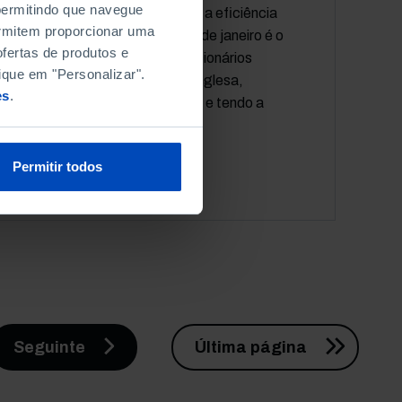
 permitindo que navegue
trabalho burocrático e melhorar a eficiência
permitem proporcionar uma
dos serviços públicos. O dia 16 de janeiro é o
fertas de produtos e
primeiro sábado em que os funcionários
ique em "Personalizar".
públicos usufruem da semana inglesa,
es
.
terminando o trabalho às 12h30 e tendo a
tarde livre.
Permitir todos
Próxima página
Última pági
Seguinte
Última página