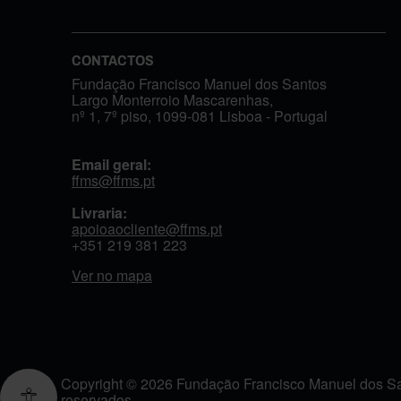
CONTACTOS
Fundação Francisco Manuel dos Santos
Largo Monterroio Mascarenhas,
nº 1, 7º piso, 1099-081 Lisboa - Portugal
Email geral:
ffms@ffms.pt
Livraria:
apoioaocliente@ffms.pt
+351
219 381 223
Ver no mapa
Copyright © 2026 Fundação Francisco Manuel dos San
reservados