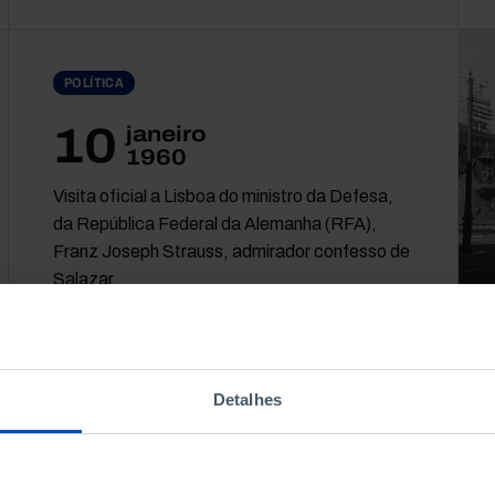
POLÍTICA
10
janeiro
1960
Visita oficial a Lisboa do ministro da Defesa,
da República Federal da Alemanha (RFA),
Franz Joseph Strauss, admirador confesso de
Salazar.
Detalhes