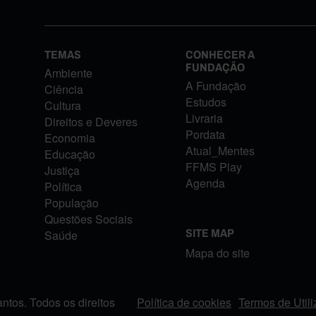
TEMAS
CONHECER A
FUNDAÇÃO
Ambiente
A Fundação
Ciência
Estudos
Cultura
Livraria
Direitos e Deveres
Pordata
Economia
Atual_Mentes
Educação
FFMS Play
Justiça
Agenda
Política
População
Questões Sociais
Saúde
SITE MAP
Mapa do site
tos. Todos os direitos
Política de cookies
Termos de Util
FOOTER MENU