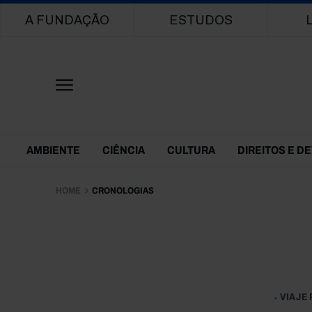
Main navigation
A FUNDAÇÃO
ESTUDOS
Themes Menu
AMBIENTE
CIÊNCIA
CULTURA
DIREITOS E D
HOME
CRONOLOGIAS
VIAJE