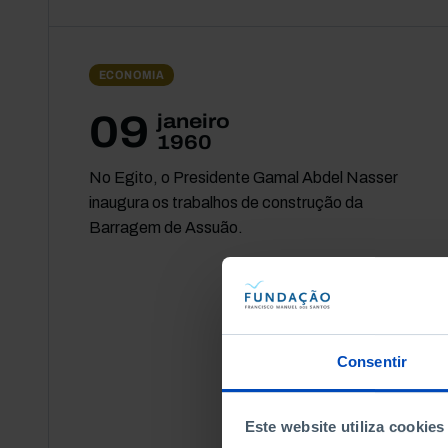
ECONOMIA
09
janeiro
1960
No Egito, o Presidente Gamal Abdel Nasser
inaugura os trabalhos de construção da
Barragem de Assuão.
Consentir
Este website utiliza cookies