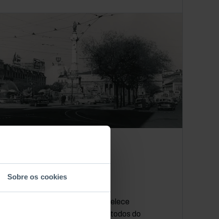
QUESTÕES SOCIAIS
11
janeiro
Sobre os cookies
1960
O Decreto-Lei n.º 42 800 estabelece
disposições para simplificar métodos do