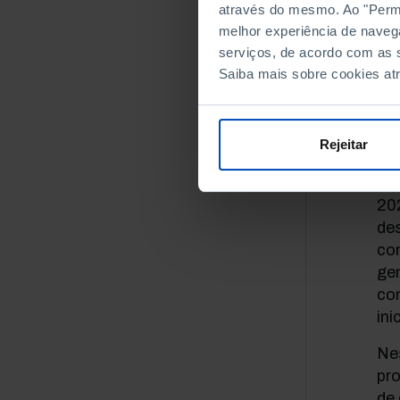
através do mesmo. Ao "Permit
f
melhor experiência de naveg
serviços, de acordo com as s
Saiba mais sobre cookies at
Rejeitar
No 
202
de
co
gen
con
ini
Ne
pro
de