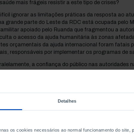
saúde mais frágeis resistir a este tipo de crises?
ifícil ignorar as limitações práticas da resposta ao at
a grande parte do Leste da RDC está ocupada pelo M
amilitar apoiado pelo Ruanda que fragmentou a autori
iculta o acesso da ajuda humanitária às zonas afetada
tes orçamentais da ajuda internacional foram fatais p
cais, responsáveis por implementar os programas de s
alelamente, a confiança do público nas autoridades 
 agências internacionais de saúde tem vindo a diminu
Detalhes
 COVID-19 contribuiu para ap
reparação centrado na conten
penas os cookies necessários ao normal funcionamento do site,
ecnologia. O atual surto de É