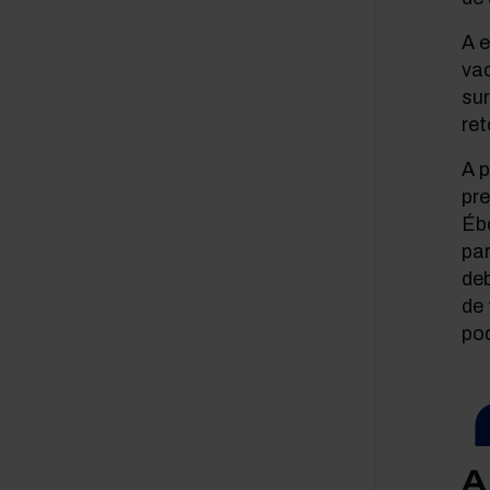
A e
va
sur
re
A 
pre
Éb
pa
deb
de
po
A