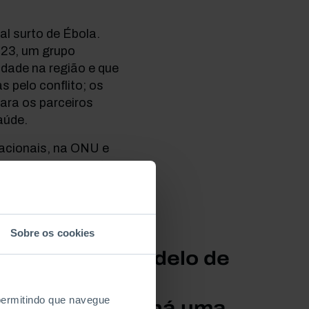
ual surto de Ébola.
23, um grupo
dade na região e que
s pelo conflito; os
ara os parceiros
aúde.
nacionais, na ONU e
ir progressivamente.
Sobre os cookies
rofundar um modelo de
ção através da
 permitindo que navegue
bola mostra que há uma