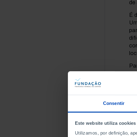
de 
É d
Um
par
dif
cor
lo
Par
nas
Consentir
A
Este website utiliza cookies
p
Utilizamos, por definição, a
t