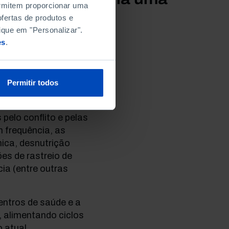
permitem proporcionar uma
fertas de produtos e
ique em "Personalizar".
es
.
Permitir todos
RDC, entre 2018 e
pelo conflito e pelas
 frequência, as
ica, desnutrição
es de rastreio de
ia (entre outras
ntros de saúde e a
, alimentando ciclos
 atual.