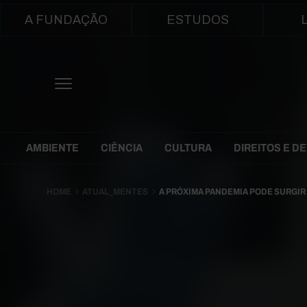
Main navigation
A FUNDAÇÃO
ESTUDOS
Themes Menu
AMBIENTE
CIÊNCIA
CULTURA
DIREITOS E D
HOME
ATUAL_MENTES
A PRÓXIMA PANDEMIA PODE SURGIR