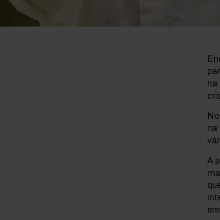
En
pa
na
cri
No
na 
vá
A 
mai
que
in
em