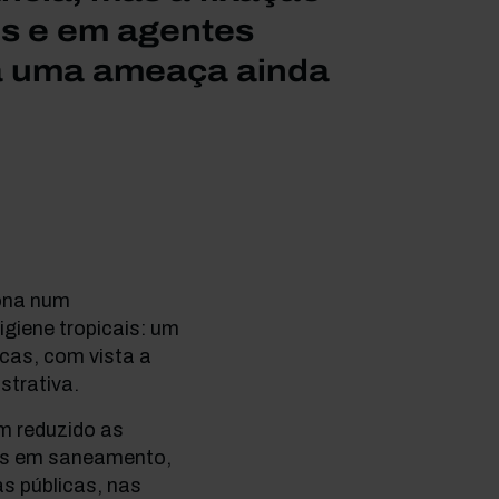
es e em agentes
ca uma ameaça ainda
iona num
igiene tropicais: um
icas, com vista a
strativa.
am reduzido as
ais em saneamento,
as públicas, nas