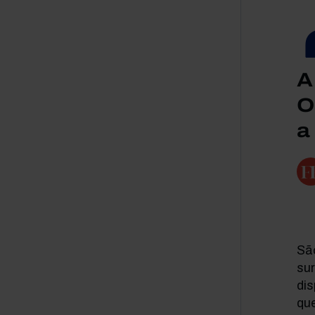
A
O
a
Sã
su
di
qu