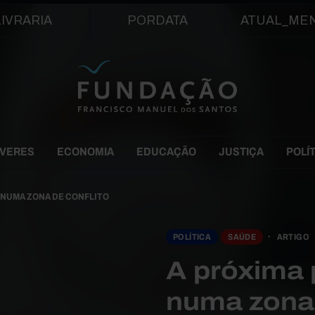
Passar para o conteúdo principal
LIVRARIA
PORDATA
ATUAL_ME
EVERES
ECONOMIA
EDUCAÇÃO
JUSTIÇA
POLÍ
 NUMA ZONA DE CONFLITO
POLÍTICA
SAÚDE
ARTIGO
A próxima 
numa zona 