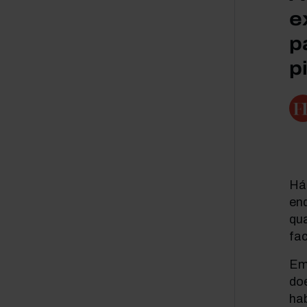
e
p
p
Há 
enq
qua
fac
Emb
do
hab