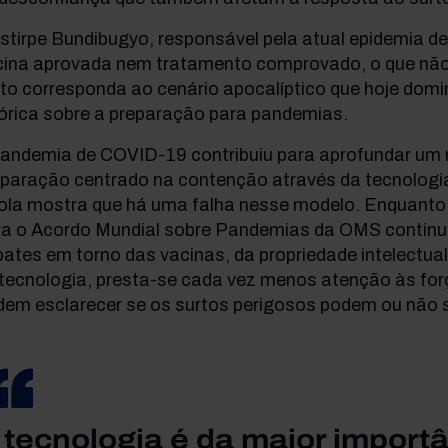
stirpe Bundibugyo, responsável pela atual epidemia d
cina aprovada nem tratamento comprovado, o que não 
to corresponda ao cenário apocalíptico que hoje domin
tórica sobre a preparação para pandemias.
pandemia de COVID-19 contribuiu para aprofundar um
paração centrado na contenção através da tecnologia
ola mostra que há uma falha nesse modelo. Enquanto
ra o Acordo Mundial sobre Pandemias da OMS continu
ates em torno das vacinas, da propriedade intelectual
 tecnologia, presta-se cada vez menos atenção às fo
dem esclarecer se os surtos perigosos podem ou não s
 tecnologia é da maior importâ