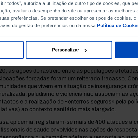
ir todos", autoriza a utilização de outro tipo de cookies, que 
alha nesse modelo.
ação, avaliar o desempenho do site ou apresentar as melhores o
uas preferências. Se pretender escolher os tipos de cookies, cl
ravés da gestão de preferências ou da nossa
Política de Cooki
Autores da Foreign Policy
Personalizar
anterior grande surto de Ébola ocorrido no Leste da 
0, as ações de rastreio entre as populações afetadas 
slocações forçadas foram um reiterado fracasso.
Com
munidades que vivem em situação de insegurança crón
eralizada, paludismo e violência não associam as açõ
tactos e a realização de «enterros seguros» pela políc
ciativas) ao contexto sanitário mais alargado.
ssa epidemia, registaram-se mais de 400 ataques a ce
fissionais de saúde envolvidos nas ações de resposta
 desconfiança que também afetam a resposta ao surto