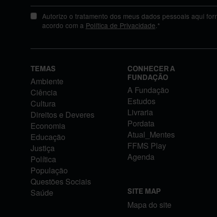
Autorizo o tratamento dos meus dados pessoais aqui for
acordo com a
Política de Privacidade
.*
TEMAS
CONHECER A
FUNDAÇÃO
Ambiente
A Fundação
Ciência
Estudos
Cultura
Livraria
Direitos e Deveres
Pordata
Economia
Atual_Mentes
Educação
FFMS Play
Justiça
Agenda
Política
População
Questões Sociais
Saúde
SITE MAP
Mapa do site