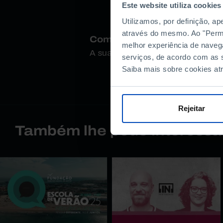
Este website utiliza cookies
Utilizamos, por definição, a
através do mesmo. Ao "Permit
Como avalia este conteúdo
melhor experiência de naveg
A sua opinião é importante.
serviços, de acordo com as s
Saiba mais sobre cookies at
Rejeitar
Também lhe pode interessa