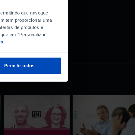
 permitindo que navegue
permitem proporcionar uma
fertas de produtos e
ique em "Personalizar".
es
.
Permitir todos