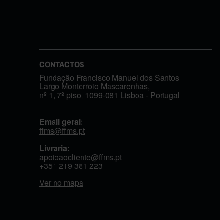
CONTACTOS
Fundação Francisco Manuel dos Santos
Largo Monterroio Mascarenhas,
nº 1, 7º piso, 1099-081 Lisboa - Portugal
Email geral:
ffms@ffms.pt
Livraria:
apoioaocliente@ffms.pt
+351
219 381 223
Ver no mapa