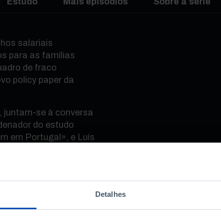
Estudo
Mais episódios
Sobre a série
hos salariais
os para as famílias
adro de fraco
ovo policy paper da
s, juntam-se à conversa
rdenador do estudo
em em Portugal», e Luís
 Coordenador dos
os.
parceria da Fundação
Detalhes