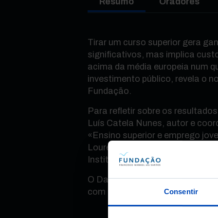
Resumo
Oradores
Tirar um curso superior gera gan
significativos, mas implica cust
acima da média europeia num qu
investimento público, revela o n
Fundação.
Para refletir sobre os resultado
Luís Catela Nunes, autor e coo
«Ensino superior e emprego jov
Loures, presidente do Conselho
Institutos Superiores Politécnic
O Da Capa à Contracapa é uma 
com a Rádio Renascença.
Consentir