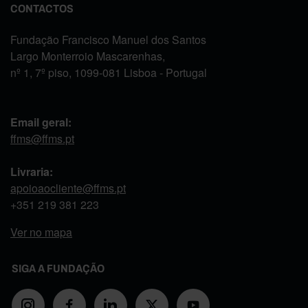
CONTACTOS
Fundação Francisco Manuel dos Santos
Largo Monterroio Mascarenhas,
nº 1, 7º piso, 1099-081 Lisboa - Portugal
Email geral:
ffms@ffms.pt
Livraria:
apoioaocliente@ffms.pt
+351
219 381 223
Ver no mapa
SIGA A FUNDAÇÃO