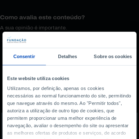
Como avalia este conteúdo?
A sua opinião é importante.
Consentir
Detalhes
Sobre os cookies
Este website utiliza cookies
Utilizamos, por definição, apenas os cookies
Também lhe pode
necessários ao normal funcionamento do site, permitindo
interessar
que navegue através do mesmo. Ao "Permitir todos",
autoriza a utilização de outro tipo de cookies, que
permitem proporcionar uma melhor experiência de
navegação, avaliar o desempenho do site ou apresentar
as melhores ofertas de produtos e serviços, de acordo