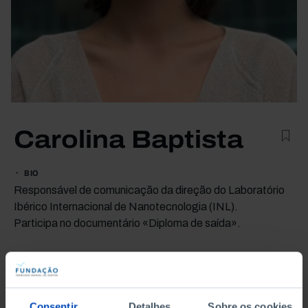
Carolina Baptista
BIO
Responsável de comunicação da direção do Laboratório
Ibérico Internacional de Nanotecnologia (INL).
Participa no documentário «Diploma de saída».
TEMAS ASSOCIADOS
ECONOMIA
Consentir
Detalhes
Sobre os cookies