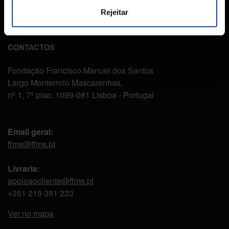
fornecidos, de acordo com a
Política de Privacidade
.*
Rejeitar
CONTACTOS
Fundação Francisco Manuel dos Santos
Largo Monterroio Mascarenhas,
nº 1, 7º piso, 1099-081 Lisboa - Portugal
Email geral:
ffms@ffms.pt
Livraria:
apoioaocliente@ffms.pt
+351
219 381 223
Ver no mapa