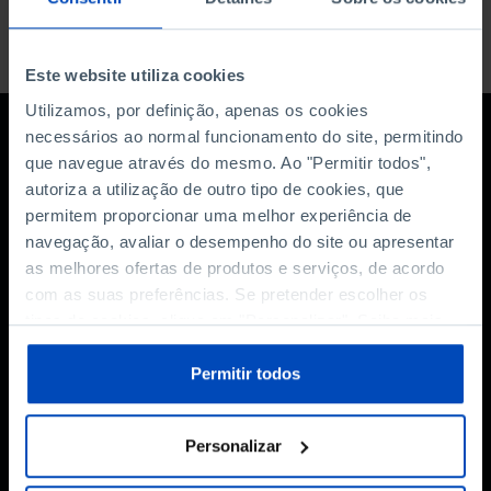
Este website utiliza cookies
Utilizamos, por definição, apenas os cookies
necessários ao normal funcionamento do site, permitindo
que navegue através do mesmo. Ao "Permitir todos",
autoriza a utilização de outro tipo de cookies, que
permitem proporcionar uma melhor experiência de
navegação, avaliar o desempenho do site ou apresentar
as melhores ofertas de produtos e serviços, de acordo
Subscreva a newsletter
com as suas preferências. Se pretender escolher os
da Fundação
tipos de cookies, clique em "Personalizar". Saiba mais
sobre cookies através da gestão de preferências ou da
nossa
Política de Cookies
.
Permitir todos
MANTENHA-SE A PAR
Personalizar
Autorizo o tratamento dos meus dados pessoais aqui