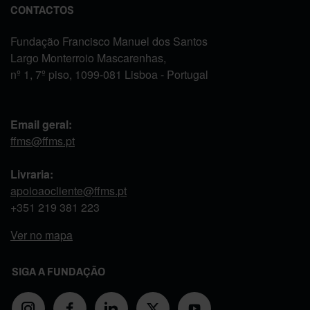
CONTACTOS
Fundação Francisco Manuel dos Santos
Largo Monterroio Mascarenhas,
nº 1, 7º piso, 1099-081 Lisboa - Portugal
Email geral:
ffms@ffms.pt
Livraria:
apoioaocliente@ffms.pt
+351
219 381 223
Ver no mapa
SIGA A FUNDAÇÃO