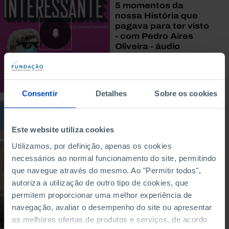
5 momentos da
nossa História que
pagava para ter visto
- com Pedro Aires
Oliveira - áudio
19/05/2020
40 MIN
Consentir
Detalhes
Sobre os cookies
ARTIGO
Este website utiliza cookies
Opinião GPS #3 -
Descolonização,
Utilizamos, por definição, apenas os cookies
guerra civil e
necessários ao normal funcionamento do site, permitindo
sociedade pós-
que navegue através do mesmo. Ao "Permitir todos",
colonial em Angola e
Moçambique
autoriza a utilização de outro tipo de cookies, que
permitem proporcionar uma melhor experiência de
16/08/2019
navegação, avaliar o desempenho do site ou apresentar
as melhores ofertas de produtos e serviços, de acordo
4 MIN