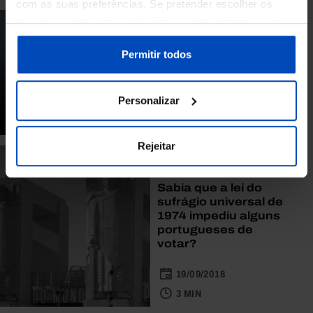
com as suas preferências. Se pretender escolher os
tipos de cookies, clique em "Personalizar". Saiba mais
PODCAST
sobre cookies através da gestão de preferências ou da
O que seria de nós
nossa
Política de Cookies
.
Permitir todos
sem a cerveja?
25/05/2019
Personalizar
39 MIN
Rejeitar
ARTIGO
Sabia que a lei do
sufrágio universal de
1974 impediu alguns
portugueses de
votar?
19/09/2018
3 MIN