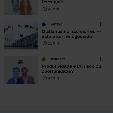
Portugal?
38 MIN
ARTIGO
O atlantismo não morreu —
está a ser renegociado
11 MIN
PODCAST
Produtividade e IA: risco ou
oportunidade?
47 MIN