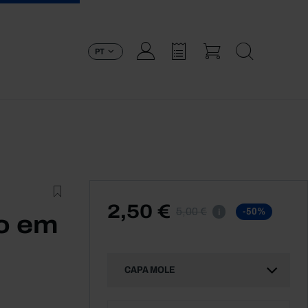
PT
2,50 €
5,00 €
-50%
i
ão em
CAPA MOLE