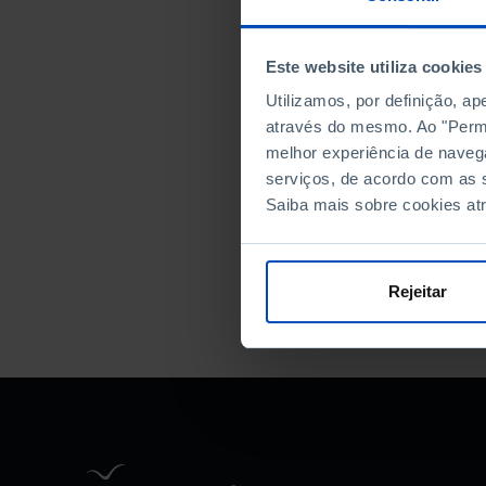
soluções, v
DIMENSÕES
Este website utiliza cookies
8,5 × 130 
Utilizamos, por definição, a
através do mesmo. Ao "Permit
Nº ISBN
melhor experiência de naveg
978-989-9
serviços, de acordo com as s
Saiba mais sobre cookies at
Rejeitar