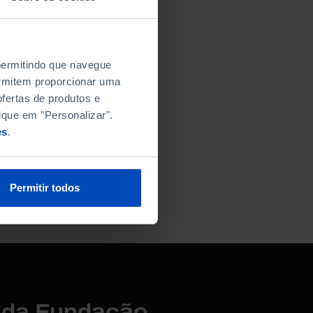
nformado.
 permitindo que navegue
permitem proporcionar uma
fertas de produtos e
ique em "Personalizar".
es
.
Permitir todos
r da Fundação