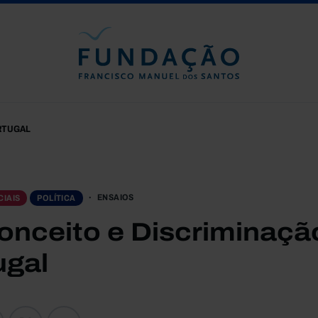
Passar para o conteúdo principal
RTUGAL
ENSAIOS
IAIS
POLÍTICA
onceito e Discriminaç
ugal