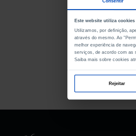
Consentir
no plano eu
cidadãos n
DIMENSÕES
perigoso.
Este website utiliza cookies
8,5 × 130 
Utilizamos, por definição, a
através do mesmo. Ao "Permit
Nº ISBN
melhor experiência de naveg
serviços, de acordo com as s
978-989-9
Saiba mais sobre cookies at
Rejeitar