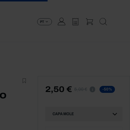
PT
2,50 €
5,00 €
-50%
i
 o
CAPA MOLE