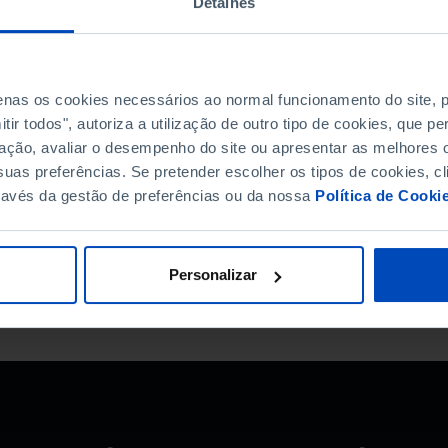
Detalhes
ropeu e nacional, com vista a salvaguardar juridicame
este mundo novo, que tem tanto de admirável como d
× 200 mm
penas os cookies necessários ao normal funcionamento do site,
ir todos", autoriza a utilização de outro tipo de cookies, que 
ação, avaliar o desempenho do site ou apresentar as melhores o
uas preferências. Se pretender escolher os tipos de cookies, cl
153-34-9
ravés da gestão de preferências ou da nossa
Política de Cooki
Personalizar