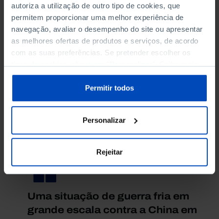
autoriza a utilização de outro tipo de cookies, que
Soviética.
Tomando o PIB como indicador
, no
permitem proporcionar uma melhor experiência de
final da Guerra Fria a economia soviética era
navegação, avaliar o desempenho do site ou apresentar
menor do que a de Itália. Em contrapartida, a
as melhores ofertas de produtos e serviços, de acordo
China é a
segunda maior
economia
do mundo, o
com as suas preferências. Se pretender escolher os
principal parceiro comercial
de mais de 120 países
tipos de cookies, clique em "Personalizar". Saiba mais
e uma potência tecnológica em domínios que vão
sobre cookies através da gestão de preferências ou da
dos veículos elétricos e baterias aos drones, da
nossa
Política de Cookies
.
Permitir todos
indústria de ponta à inteligência artificial.
O volume da sua produção industrial supera
a
soma da produção total dos EUA, do Japão e da
Personalizar
Alemanha.
Rejeitar
Uma situação de guerra fria em
grande escala contra a China em