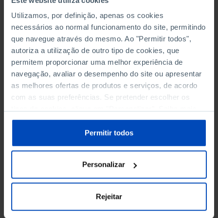
Este website utiliza cookies
administrativa) a que corresponde uma
Utilizamos, por definição, apenas os cookies
determinada unidade (identificada por um
necessários ao normal funcionamento do site, permitindo
número individual), tramitação (fases
que navegue através do mesmo. Ao "Permitir todos",
processuais), forma (por exemplo através de
autoriza a utilização de outro tipo de cookies, que
fórmulas, requerimentos ou petições) e
permitem proporcionar uma melhor experiência de
decisão. Geralmente, a cada tipo de pedido
navegação, avaliar o desempenho do site ou apresentar
deverá corresponder determinada
as melhores ofertas de produtos e serviços, de acordo
competência (onde apresentar o pedido) e um
com as suas preferências. Se pretender escolher os
tipo específico de processo (com uma
tipos de cookies, clique em "Personalizar". Saiba mais
tramitação própria, requisitos e decisões).
sobre cookies através da gestão de preferências ou da
nossa
Política de Cookies
.
Permitir todos
Personalizar
Providência cautelar
No direito civil, refere-se a uma medida
Rejeitar
decretada pelo tribunal, que se destina a