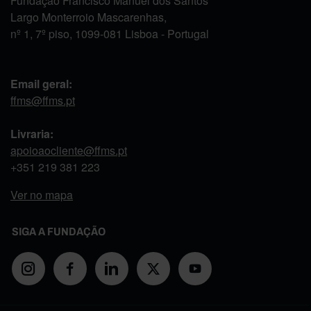
Fundação Francisco Manuel dos Santos
Largo Monterroio Mascarenhas,
nº 1, 7º piso, 1099-081 Lisboa - Portugal
Email geral:
ffms@ffms.pt
Livraria:
apoioaocliente@ffms.pt
+351
219 381 223
Ver no mapa
SIGA A FUNDAÇÃO