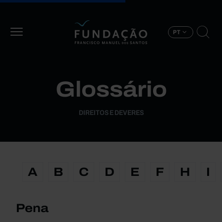
Passar para o conteúdo principal
PT
Glossário
DIREITOS E DEVERES
A
B
C
D
E
F
H
I
Pena