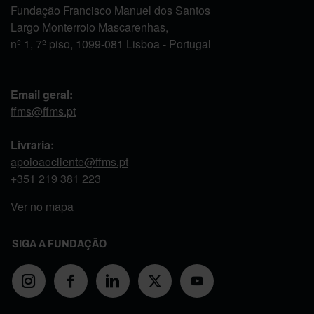
Fundação Francisco Manuel dos Santos
Largo Monterroio Mascarenhas,
nº 1, 7º piso, 1099-081 Lisboa - Portugal
Email geral:
ffms@ffms.pt
Livraria:
apoioaocliente@ffms.pt
+351
219 381 223
Ver no mapa
SIGA A FUNDAÇÃO