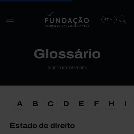
Passar para o conteúdo principal
PT
Glossário
DIREITOS E DEVERES
A
B
C
D
E
F
H
I
Estado de direito