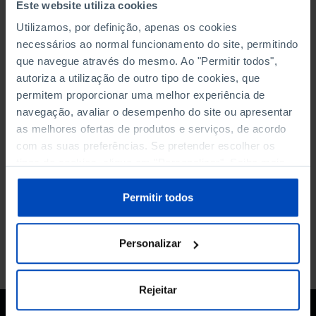
Este website utiliza cookies
direito, diz-se da situação de alguém que se
Utilizamos, por definição, apenas os cookies
encontra em vias de ser constituído como
necessários ao normal funcionamento do site, permitindo
titular de um direito. A lei considera que em
que navegue através do mesmo. Ao "Permitir todos",
face disso já beneficia de alguma protecção.
autoriza a utilização de outro tipo de cookies, que
permitem proporcionar uma melhor experiência de
navegação, avaliar o desempenho do site ou apresentar
as melhores ofertas de produtos e serviços, de acordo
com as suas preferências. Se pretender escolher os
tipos de cookies, clique em "Personalizar". Saiba mais
Voltar à pesquisa
sobre cookies através da gestão de preferências ou da
nossa
Política de Cookies
.
Permitir todos
Personalizar
Rejeitar