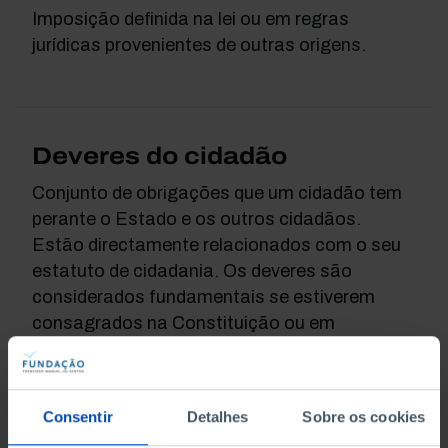
Imposição definida na lei ou em regras
jurídicas provenientes de outras origens.
Deveres do cidadão
Conjunto de obrigações que um cidadão tem
perante o Estado e os outros cidadãos.
Estão directamente relacionados com o seu
estatuto de cidadania. Os deveres são
considerados fundamentais se estiverem
consagrados na Constituição ou em
instrumentos internacionais de igual valor. Tal
como acontece com os direitos, é possível
repartir os deveres fundamentais em dois
Consentir
Detalhes
Sobre os cookies
grandes grupos: os de carácter civil e político;