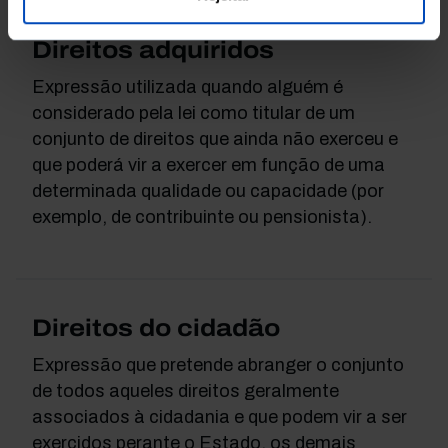
Direitos adquiridos
Expressão utilizada quando alguém é
considerado pela lei como titular de um
conjunto de direitos que ainda não exerceu e
que poderá vir a exercer em função de uma
determinada qualidade ou capacidade (por
exemplo, de contribuinte ou pensionista).
Direitos do cidadão
Expressão que pretende abranger o conjunto
de todos aqueles direitos geralmente
associados à cidadania e que podem vir a ser
exercidos perante o Estado, os demais