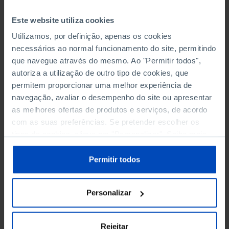
e os de carácter económico, social e cultural.
Este website utiliza cookies
Utilizamos, por definição, apenas os cookies
necessários ao normal funcionamento do site, permitindo
Direito
que navegue através do mesmo. Ao "Permitir todos",
autoriza a utilização de outro tipo de cookies, que
Expressão com diversos significados, mas
permitem proporcionar uma melhor experiência de
que genericamente tanto pode significar uma
navegação, avaliar o desempenho do site ou apresentar
posição subjectiva em que um determinado
as melhores ofertas de produtos e serviços, de acordo
cidadão se apresenta como titular de um
com as suas preferências. Se pretender escolher os
poder ou faculdade que pode exercer perante
tipos de cookies, clique em "Personalizar". Saiba mais
os outros (cidadãos, Estado, organizações,
sobre cookies através da gestão de preferências ou da
instituições, etc.), como uma disciplina da
nossa
Política de Cookies
.
Permitir todos
ciência ou do saber que se associa ao
conhecimento jurídico, e ainda à prática e
Personalizar
cultura do direito.
Rejeitar