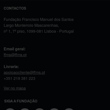
CONTACTOS
Fundação Francisco Manuel dos Santos
Largo Monterroio Mascarenhas,
nº 1, 7º piso, 1099-081 Lisboa - Portugal
Email geral:
ffms@ffms.pt
Livraria:
apoioaocliente@ffms.pt
+351
219 381 223
Ver no mapa
SIGA A FUNDAÇÃO