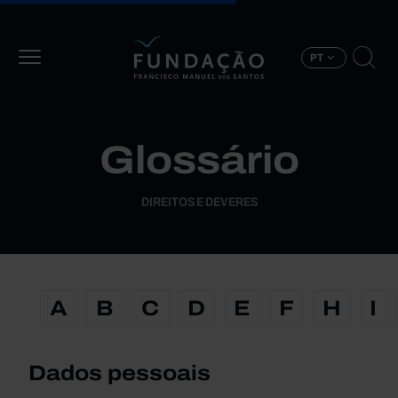
Passar para o conteúdo principal
PT
Glossário
DIREITOS E DEVERES
A
B
C
D
E
F
H
I
Dados pessoais