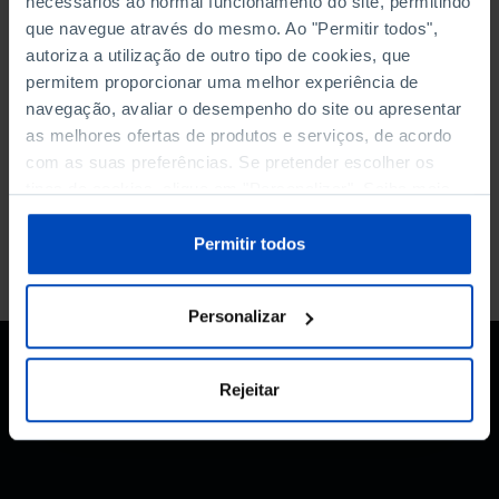
necessários ao normal funcionamento do site, permitindo
que navegue através do mesmo. Ao "Permitir todos",
autoriza a utilização de outro tipo de cookies, que
permitem proporcionar uma melhor experiência de
navegação, avaliar o desempenho do site ou apresentar
Voltar à pesquisa
as melhores ofertas de produtos e serviços, de acordo
com as suas preferências. Se pretender escolher os
tipos de cookies, clique em "Personalizar". Saiba mais
sobre cookies através da gestão de preferências ou da
nossa
Política de Cookies
.
Permitir todos
Personalizar
Rejeitar