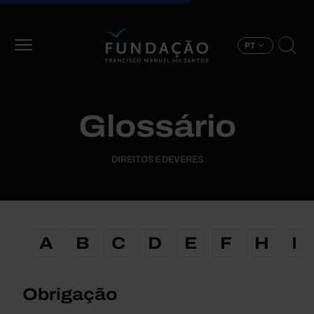
Passar para o conteúdo principal
PT
Glossário
DIREITOS E DEVERES
A
B
C
D
E
F
H
I
Obrigação