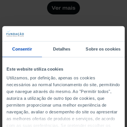
Ver mais
À venda na Livraria
Consentir
Detalhes
Sobre os cookies
Este website utiliza cookies
Utilizamos, por definição, apenas os cookies
necessários ao normal funcionamento do site, permitindo
que navegue através do mesmo. Ao "Permitir todos",
autoriza a utilização de outro tipo de cookies, que
permitem proporcionar uma melhor experiência de
navegação, avaliar o desempenho do site ou apresentar
as melhores ofertas de produtos e serviços, de acordo
com as suas preferências. Se pretender escolher os