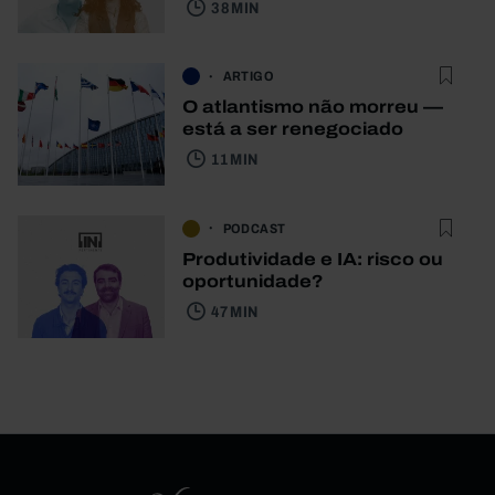
38 MIN
ARTIGO
O atlantismo não morreu —
está a ser renegociado
11 MIN
PODCAST
Produtividade e IA: risco ou
oportunidade?
47 MIN