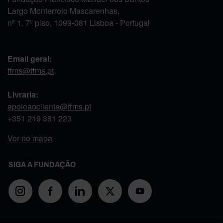
Largo Monterroio Mascarenhas,
nº 1, 7º piso, 1099-081 Lisboa - Portugal
Email geral:
ffms@ffms.pt
Livraria:
apoioaocliente@ffms.pt
+351
219 381 223
Ver no mapa
SIGA A FUNDAÇÃO