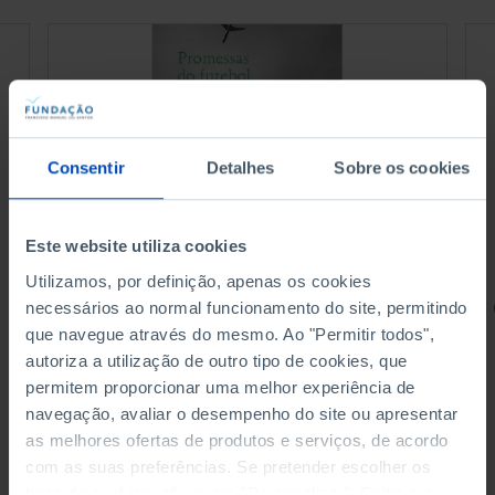
Consentir
Detalhes
Sobre os cookies
Este website utiliza cookies
Utilizamos, por definição, apenas os cookies
necessários ao normal funcionamento do site, permitindo
RETRATOS
que navegue através do mesmo. Ao "Permitir todos",
Promessas do Futebol
autoriza a utilização de outro tipo de cookies, que
permitem proporcionar uma melhor experiência de
navegação, avaliar o desempenho do site ou apresentar
as melhores ofertas de produtos e serviços, de acordo
com as suas preferências. Se pretender escolher os
4,50 €
5,00 €
-10%
tipos de cookies, clique em "Personalizar". Saiba mais