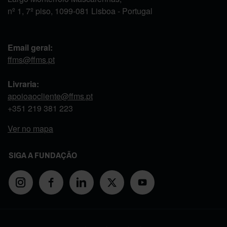
nº 1, 7º piso, 1099-081 Lisboa - Portugal
Email geral:
ffms@ffms.pt
Livraria:
apoioaocliente@ffms.pt
+351
219 381 223
Ver no mapa
SIGA A FUNDAÇÃO