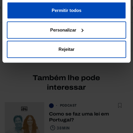
sobre cookies através da gestão de preferências ou da
Comprar
nossa
Política de Cookies
.
Permitir todos
Personalizar
Ver todos
Rejeitar
Também lhe pode
interessar
PODCAST
Como se faz uma lei em
Portugal?
38 MIN