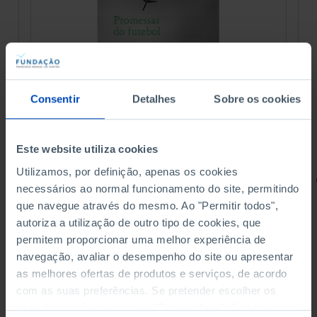
Consentir
Detalhes
Sobre os cookies
Este website utiliza cookies
Utilizamos, por definição, apenas os cookies
RETRATOS
necessários ao normal funcionamento do site, permitindo
que navegue através do mesmo. Ao "Permitir todos",
Promessas do Futebol
autoriza a utilização de outro tipo de cookies, que
permitem proporcionar uma melhor experiência de
navegação, avaliar o desempenho do site ou apresentar
as melhores ofertas de produtos e serviços, de acordo
com as suas preferências. Se pretender escolher os
4,50 €
5,00 €
-10%
tipos de cookies, clique em "Personalizar". Saiba mais