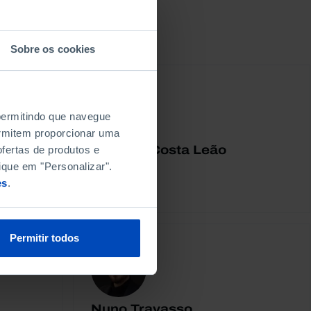
Sobre os cookies
 permitindo que navegue
permitem proporcionar uma
Anabela Costa Leão
fertas de produtos e
ique em "Personalizar".
ização de
es
.
Permitir todos
Nuno Travasso