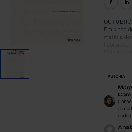
OUTUBRO 
Em cinco d
matéria de 
habitação,
Este livro 
das reflexõ
nos trouxe 
Acompanham
AUTORIA
últimos 50 
Marg
O rumo é d
Card
«Só há libe
Concei
educação (.
de dad
dados
Outubro de
Anab