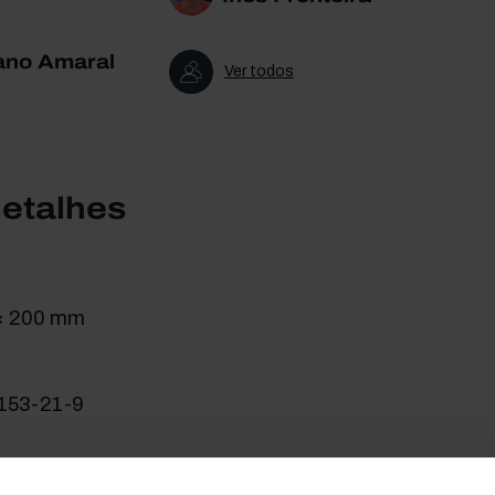
ano Amaral
Ver todos
detalhes
 × 200 mm
153-21-9