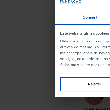
Autor
Consentir
Este website utiliza cookies
Utilizamos, por definição, a
através do mesmo. Ao "Permit
Margarida
melhor experiência de naveg
serviços, de acordo com as s
Conceito de vi
Saiba mais sobre cookies at
recolha de dad
Rejeitar
Inês Front