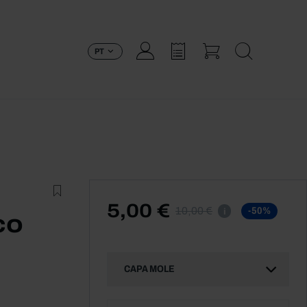
PT
5,00 €
10,00 €
-50%
i
co
CAPA MOLE