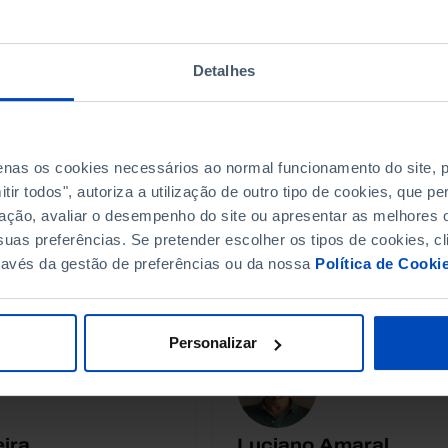
ia
Detalhes
penas os cookies necessários ao normal funcionamento do site,
ir todos", autoriza a utilização de outro tipo de cookies, que 
 David Cardoso
Clara Junqueira
ação, avaliar o desempenho do site ou apresentar as melhores o
uas preferências. Se pretender escolher os tipos de cookies, cl
sualização de dados e
Desenho e conceito de visual
ravés da gestão de preferências ou da nossa
Política de Cooki
os
dados
Personalizar
eira
Luciano Amaral