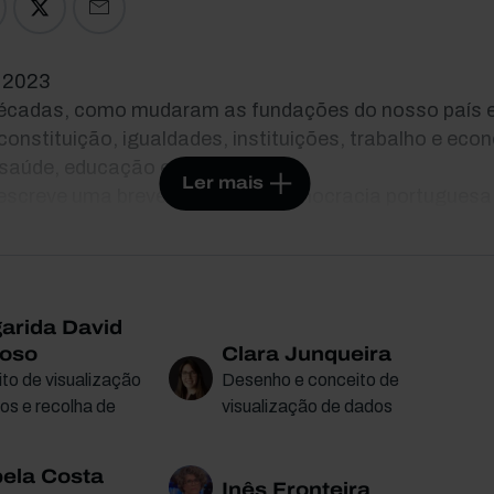
2023
écadas, como mudaram as fundações do nosso país
constituição, igualdades, instituições, trabalho e eco
 saúde, educação e ambiente?
Ler mais
descreve uma breve história da democracia portuguesa 
es de oito investigadores, que debatem como o camin
ao lugar onde estamos e o que há daqui em diante.
-nas oito infografias sobre o progresso histórico d
anos.
arida David
itado por um mote da Revolução, que Sérgio Godinho 
oso
Clara Junqueira
rdade a sério, quando houver a paz, o pão, habitação, 
to de visualização
Desenho e conceito de
..) Quando houver liberdade de mudar e decidir».
os e recolha de
visualização de dados
 2023
ela Costa
Inês Fronteira