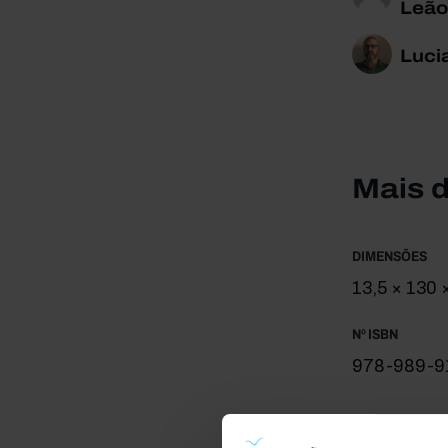
Leão
Luci
Mais 
DIMENSÕES
13,5 × 130
Nº ISBN
978-989-9