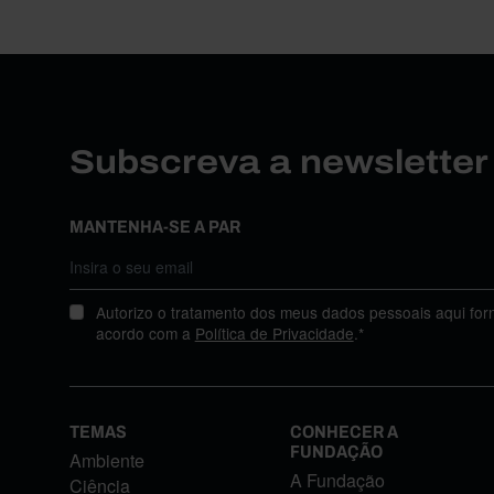
Subscreva a newslette
MANTENHA-SE A PAR
Autorizo o tratamento dos meus dados pessoais aqui for
acordo com a
Política de Privacidade
.*
TEMAS
CONHECER A
FUNDAÇÃO
Ambiente
A Fundação
Ciência