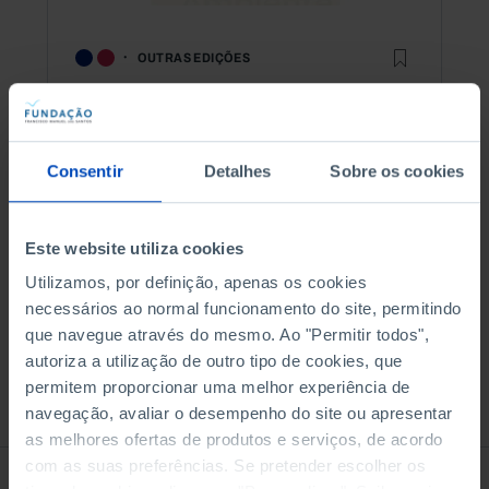
OUTRAS EDIÇÕES
E Depois da Revolução,
Cinco Décadas de
Democracia
Consentir
Detalhes
Sobre os cookies
5,00 €
10,00 €
-50%
Este website utiliza cookies
Utilizamos, por definição, apenas os cookies
Comprar
necessários ao normal funcionamento do site, permitindo
que navegue através do mesmo. Ao "Permitir todos",
autoriza a utilização de outro tipo de cookies, que
permitem proporcionar uma melhor experiência de
See all
navegação, avaliar o desempenho do site ou apresentar
as melhores ofertas de produtos e serviços, de acordo
com as suas preferências. Se pretender escolher os
À venda na Livraria