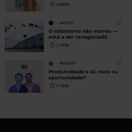
38 MIN
ARTIGO
O atlantismo não morreu —
está a ser renegociado
11 MIN
PODCAST
Produtividade e IA: risco ou
oportunidade?
47 MIN