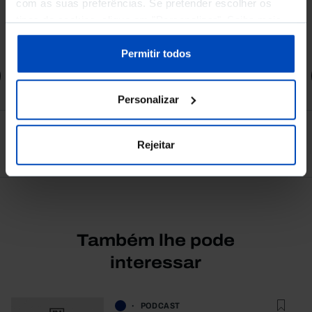
com as suas preferências. Se pretender escolher os
tipos de cookies, clique em "Personalizar". Saiba mais
4,50 €
sobre cookies através da gestão de preferências ou da
5,00 €
-10%
nossa
Política de Cookies
.
Permitir todos
Comprar
Personalizar
Ver todos
Rejeitar
Também lhe pode
interessar
PODCAST