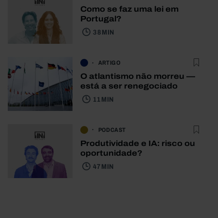
Como se faz uma lei em
Portugal?
38 MIN
ARTIGO
O atlantismo não morreu —
está a ser renegociado
11 MIN
PODCAST
Produtividade e IA: risco ou
oportunidade?
47 MIN