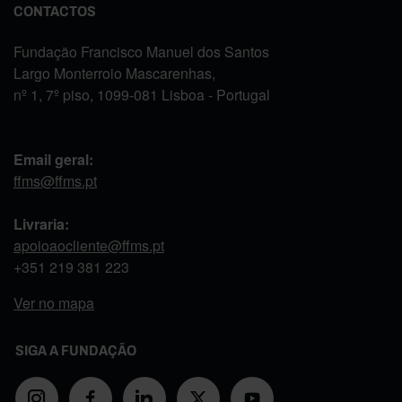
CONTACTOS
Fundação Francisco Manuel dos Santos
Largo Monterroio Mascarenhas,
nº 1, 7º piso, 1099-081 Lisboa - Portugal
Email geral:
ffms@ffms.pt
Livraria:
apoioaocliente@ffms.pt
+351
219 381 223
Ver no mapa
SIGA A FUNDAÇÃO