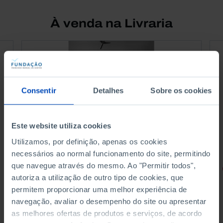
À venda na Livraria
Consentir
Detalhes
Sobre os cookies
Este website utiliza cookies
Utilizamos, por definição, apenas os cookies
necessários ao normal funcionamento do site, permitindo
que navegue através do mesmo. Ao "Permitir todos",
RETRATOS
autoriza a utilização de outro tipo de cookies, que
Promessas do Futebol
permitem proporcionar uma melhor experiência de
navegação, avaliar o desempenho do site ou apresentar
as melhores ofertas de produtos e serviços, de acordo