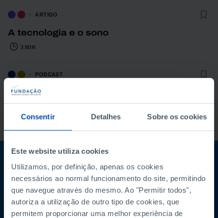
ARTIGO
A tecnologia e o sono
3 MIN
PODCAST
O que fazer para ganhar mais
competitividade em Portugal e na Europa?
Consentir
Detalhes
Sobre os cookies
61 MIN
Este website utiliza cookies
Subscreva a newsletter da Fundação
Utilizamos, por definição, apenas os cookies
necessários ao normal funcionamento do site, permitindo
Mantenha-se a par
que navegue através do mesmo. Ao "Permitir todos",
autoriza a utilização de outro tipo de cookies, que
permitem proporcionar uma melhor experiência de