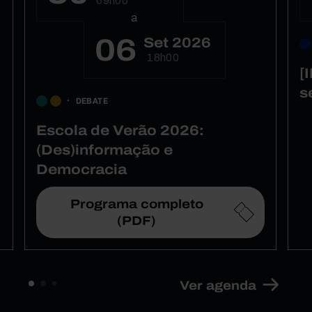
09h00
a
06
Set 2026
18h00
[
s
DEBATE
Escola de Verão 2026:
(Des)informação e
Democracia
Programa completo
(PDF)
Ver agenda