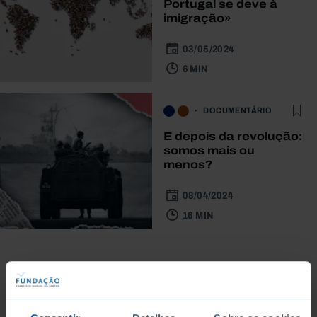
Portugal se deve à
imigração»
03/05/2024
6 MIN
DOCUMENTÁRIO
E depois da revolução:
somos mais ou
menos?
08/04/2024
16 MIN