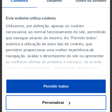
Consentir
Detalhes
Sobre os cookies
Também lhe pode
interessar
Este website utiliza cookies
Utilizamos, por definição, apenas os cookies
PODCAST
necessários ao normal funcionamento do site, permitindo
Como se faz uma lei em
que navegue através do mesmo. Ao "Permitir todos",
Portugal?
autoriza a utilização de outro tipo de cookies, que
38 MIN
permitem proporcionar uma melhor experiência de
navegação, avaliar o desempenho do site ou apresentar
as melhores ofertas de produtos e serviços, de acordo
ARTIGO
com as suas preferências. Se pretender escolher os
O atlantismo não morreu —
tipos de cookies, clique em "Personalizar". Saiba mais
está a ser renegociado
sobre cookies através da gestão de preferências ou da
11 MIN
nossa
Política de Cookies
.
Permitir todos
PODCAST
Personalizar
Produtividade e IA: risco ou
oportunidade?