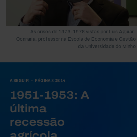
As crises de 1973-1978 vistas por Luís Aguiar-
Conraria, professor na Escola de Economia e Gestão
da Universidade do Minho
Book traversal links fo
A SEGUIR
PÁGINA 8 DE 14
1951-1953: A
última
recessão
agrícola