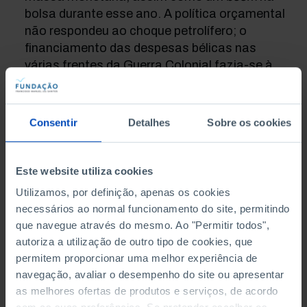
bolsa durante esse ano. A política orçamental
não respondeu ao choque petrolífero; o
financiamento das despesas bélicas nas
várias frentes da Guerra Colonial fazia-se à
custa da contração no investimento público e
da emissão de dívida pública interna. O
governo não alterava os impostos há anos e o
Consentir
Detalhes
Sobre os cookies
volume confortável de divisas externas
permitiu que, apesar do impacto do choque
petrolífero, não houvesse, inicialmente, risco
Este website utiliza cookies
de uma crise na balança de pagamentos.
Utilizamos, por definição, apenas os cookies
necessários ao normal funcionamento do site, permitindo
que navegue através do mesmo. Ao "Permitir todos",
A crise política durante o período
autoriza a utilização de outro tipo de cookies, que
permitem proporcionar uma melhor experiência de
revolucionário
navegação, avaliar o desempenho do site ou apresentar
as melhores ofertas de produtos e serviços, de acordo
A Revolução de Abril de 1974 trouxe enormes