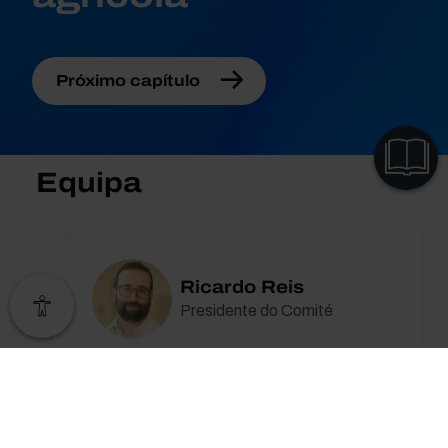
Próximo capítulo
VER
CAPÍTULOS
Equipa
Ricardo Reis
Presidente do Comité