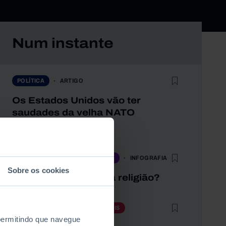
Num instante
ARTIGO
POLÍTICA
Os Estados Unidos vão ter
saudades da velha NATO
7 MIN
INFOGRAFIA
QUESTÕES SOCIAIS
CULTURA
Sobre os cookies
Quantos têm a minha religião?
ECONOMIA
QUESTÕES SOCIAIS
 permitindo que navegue
INFOGRAFIA