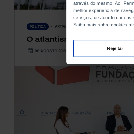
através do mesmo. Ao "Permit
melhor experiência de naveg
serviços, de acordo com as s
Saiba mais sobre cookies at
ARTIGO
POLÍTICA
O atlantismo não morreu — 
Rejeitar
06 AGOSTO 2026
11 MIN