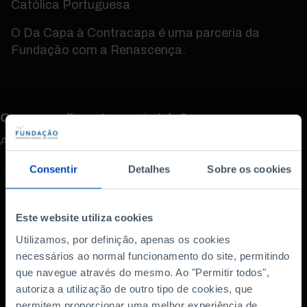
Católica Portuguesa
O Da Capa à Contracapa é uma parceria da
Fundação com a Renascença.
Como avalia este conteúdo?
A sua opinião é importante.
Consentir
Detalhes
Sobre os cookies
Este website utiliza cookies
Utilizamos, por definição, apenas os cookies
necessários ao normal funcionamento do site, permitindo
que navegue através do mesmo. Ao "Permitir todos",
Também lhe pode
autoriza a utilização de outro tipo de cookies, que
interessar
permitem proporcionar uma melhor experiência de