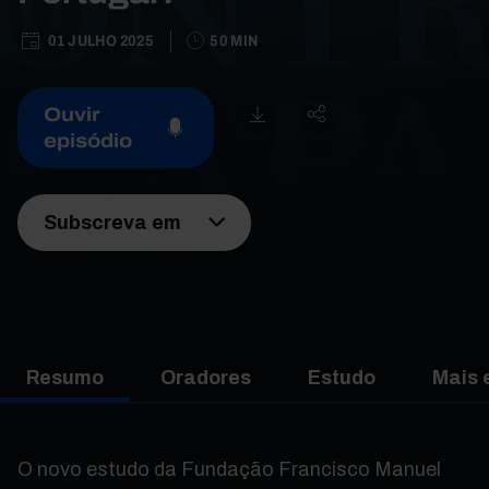
01 JULHO 2025
50 MIN
Ouvir
episódio
Subscreva em
Resumo
Oradores
Estudo
Mais 
O novo estudo da Fundação Francisco Manuel